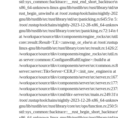
std::sys_common::backtrace::__rust_end_short_backtrace\n a
x86_64-unknown-linux-gnu/lib/rustlib/src/rust/library/std/
rust_begin_unwind\n at /root/.rustup/toolchains/nightly-
gnu/lib/rustlib/src/rust/library/std/src/panicking.rs:645:5\n 
/root/.rustup/toolchains/nightly-2023-12-28-x86_64-unkno
gnu/lib/rustlib/src/rust/library/core/src/panicking.rs:72:14
at /workspace/source/tikv/components/engine_rocks/src/util
core::result::Result<T,E>::unwrap_or_else\n at /root/.rus
linux-gnu/lib/rustlib/src/rust/library/core/src/result.rs:1426
/workspace/source/tikv/components/engine_rocks/src/util.r
as server::common::ConfiguredRaftEngine>::build\n at
/workspace/source/tikv/components/server/src/common.rs:8
server::server::TikvServer<CER,F>::init_raw_engines\n at
/workspace/source/tikv/components/server/src/server.rs:1677
/workspace/source/tikv/components/server/src/server.rs:177:5
/workspace/source/tikv/components/server/src/server.rs:237:
/workspace/source/tikv/cmd/tikv-server/src/main.rs:249:31\n
/root/.rustup/toolchains/nightly-2023-12-28-x86_64-unkno
gnu/lib/rustlib/src/rust/library/core/src/ops/function.rs:250:5
std::sys_common::backtrace::__rust_begin_short_backtrace\n
x86_64-unknown-linux-gnu/lib/rustlib/src/rust/library/std/