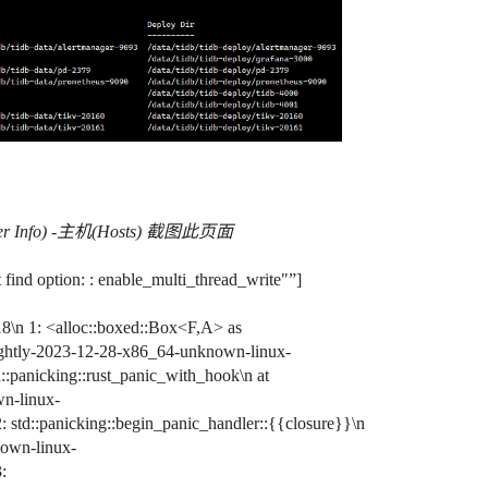
er Info) -主机(Hosts) 截图此页面
t find option: : enable_multi_thread_write"”]
:18\n 1: <alloc::boxed::Box<F,A> as
s/nightly-2023-12-28-x86_64-unknown-linux-
std::panicking::rust_panic_with_hook\n at
wn-linux-
n 2: std::panicking::begin_panic_handler::{{closure}}\n
nown-linux-
3: