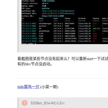
看截图是某些节点没有起来么？可以重新start一下试
有的tikv节点没启动。
tidb菜鸟一只
(小菜一颗)
TiDBer_85wWLGZv: