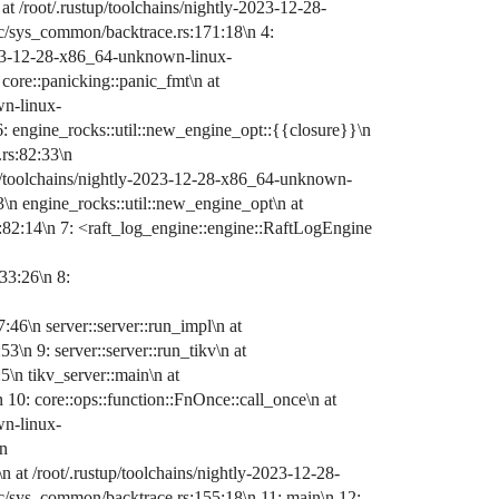
t /root/.rustup/toolchains/nightly-2023-12-28-
src/sys_common/backtrace.rs:171:18\n 4:
2023-12-28-x86_64-unknown-linux-
5: core::panicking::panic_fmt\n at
wn-linux-
\n 6: engine_rocks::util::new_engine_opt::{{closure}}\n
.rs:82:33\n
tup/toolchains/nightly-2023-12-28-x86_64-unknown-
:23\n engine_rocks::util::new_engine_opt\n at
s:82:14\n 7: <raft_log_engine::engine::RaftLogEngine
33:26\n 8:
:46\n server::server::run_impl\n at
3\n 9: server::server::run_tikv\n at
5\n tikv_server::main\n at
 10: core::ops::function::FnOnce::call_once\n at
wn-linux-
\n
 at /root/.rustup/toolchains/nightly-2023-12-28-
src/sys_common/backtrace.rs:155:18\n 11: main\n 12: