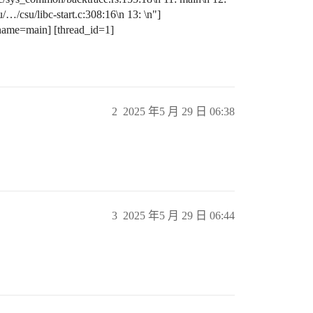
…/csu/libc-start.c:308:16\n 13: \n"]
_name=main] [thread_id=1]
2
2025 年5 月 29 日 06:38
3
2025 年5 月 29 日 06:44