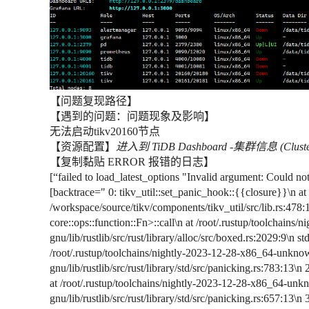
【问题复现路径】
【遇到的问题：问题现象及影响】
无法启动tikv20160节点
【资源配置】
进入到 TiDB Dashboard -集群信息 (Clust
【复制黏贴 ERROR 报错的日志】
[“failed to load_latest_options "Invalid argument: Could no
[backtrace=" 0: tikv_util::set_panic_hook::{{closure}}\n at
/workspace/source/tikv/components/tikv_util/src/lib.rs:478
core::ops::function::Fn>::call\n at /root/.rustup/toolchain
gnu/lib/rustlib/src/rust/library/alloc/src/boxed.rs:2029:9\n 
/root/.rustup/toolchains/nightly-2023-12-28-x86_64-unkno
gnu/lib/rustlib/src/rust/library/std/src/panicking.rs:783:13\
at /root/.rustup/toolchains/nightly-2023-12-28-x86_64-unk
gnu/lib/rustlib/src/rust/library/std/src/panicking.rs:657:13\n 