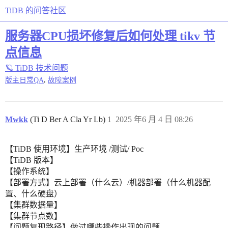
TiDB 的问答社区
服务器CPU损坏修复后如何处理 tikv 节
点信息
🪐 TiDB 技术问题
,
版主日常QA
故障案例
Mwkk
(Ti D Ber A Cla Yr Lb)
1
2025 年6 月 4 日 08:26
【TiDB 使用环境】生产环境 /测试/ Poc
【TiDB 版本】
【操作系统】
【部署方式】云上部署（什么云）/机器部署（什么机器配
置、什么硬盘）
【集群数据量】
【集群节点数】
【问题复现路径】做过哪些操作出现的问题