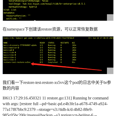
在namespace下创建该restore资源，可以正常恢复数据
我们看一下restore-test-restore-xs5vv这个pod的日志中关于br参
数的内容
I0613 17:29:16.450321 11 restore.go:131] Running br command
with args: [restore full --pd=basic-pd.e4b3fe1a-a678-4749-a924-
77a17f87bbc9:2379 --storage=s3://tidb-k/d-4b82-88e9-
985c05bc200c/manual/backup --s3.region=cn-beijing-6 --