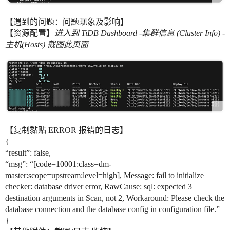
【遇到的问题：问题现象及影响】
【资源配置】
进入到 TiDB Dashboard -集群信息 (Cluster Info) -
主机(Hosts) 截图此页面
【复制黏贴 ERROR 报错的日志】
{
“result”: false,
“msg”: “[code=10001:class=dm-
master:scope=upstream:level=high], Message: fail to initialize
checker: database driver error, RawCause: sql: expected 3
destination arguments in Scan, not 2, Workaround: Please check the
database connection and the database config in configuration file.”
}