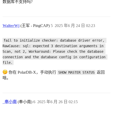
数据库不支持吗?
WalterWj
(王军 - PingCAP)
5
2025 年6 月 24 日 02:23
fail to initialize checker: database driver error, 
RawCause: sql: expected 3 destination arguments in 
Scan, not 2, Workaround: Please check the database 
connection and the database config in configuration 
file.
你在 PolarDB-X，手动执行
返回
SHOW MASTER STATUS
啥。
_奉小南
(奉小南)
6
2025 年6 月 26 日 02:15