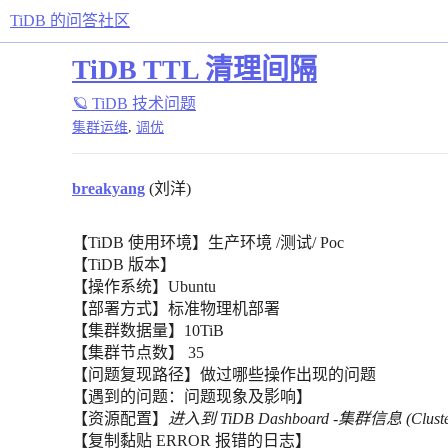
TiDB 的问答社区
TiDB TTL 清理间隔
🪐 TiDB 技术问题
,
集群运维
调优
breakyang
(刘洋)
【TiDB 使用环境】生产环境 /测试/ Poc
【TiDB 版本】
【操作系统】Ubuntu
【部署方式】标准物理机部署
【集群数据量】10TiB
【集群节点数】 35
【问题复现路径】做过哪些操作出现的问题
【遇到的问题：问题现象及影响】
【资源配置】
进入到 TiDB Dashboard -集群信息 (Clust
【复制黏贴 ERROR 报错的日志】