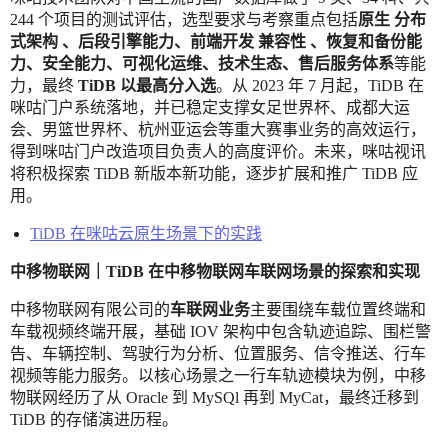
244 个项目的测试评估，选型要求与考察重点包括
原生
分布
式架构
、后段引擎能力、前端开发
兼容性
、恢复和备份能
力、安全能力、可视化运维、技术生态、售后服务体系
等能
力，最终
TiDB 以最高分入选
。从 2023 年 7 月起，TiDB 在
咪咕门户系统落地，并已稳定支撑女足世界杯、成都大运
会、男篮世界杯、杭州亚运会等重大赛事业务的高效运行，
得到咪咕门户改造项目负责人的高度评价。未来，咪咕视讯
将积极探索 TiDB 新版本新功能，逐步扩展和推广 TiDB 应
用。
TiDB 在咪咕云原生场景下的实践
中移物联网｜TiDB 在中移物联网车联网场景的探索和实现
中移物联网有限公司的
车联网业务
主要围绕车载位置终端和
车载视频终端开展，基础 IOV 架构中包含轨迹追踪、围栏警
告、车辆控制、驾驶行为分析、位置服务、信令推送、行车
视频等能力服务。以核心场景之一行车轨迹模块为例，中移
物联网经历了从 Oracle 到 MySQl 再到 MyCat，最终迁移到
TiDB 的存储演进历程。