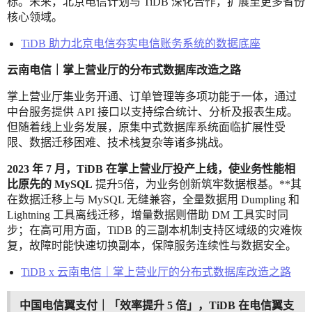
标。未来，北京电信计划与 TiDB 深化合作，扩展至更多省份
核心领域。
TiDB 助力北京电信夯实电信账务系统的数据底座
云南电信｜掌上营业厅的分布式数据库改造之路
掌上营业厅集业务开通、订单管理等多项功能于一体，通过
中台服务提供 API 接口以支持综合统计、分析及报表生成。
但随着线上业务发展，原集中式数据库系统面临扩展性受
限、数据迁移困难、技术栈复杂等诸多挑战。
2023 年 7 月，TiDB 在掌上营业厅投产上线，使业务性能相
比原先的
MySQL
提升5倍，为业务创新筑牢数据根基。**其
在数据迁移上与 MySQL 无缝兼容，全量数据用 Dumpling 和
Lightning 工具离线迁移，增量数据则借助 DM 工具实时同
步；在高可用方面，TiDB 的三副本机制支持区域级的灾难恢
复，故障时能快速切换副本，保障服务连续性与数据安全。
TiDB x 云南电信｜掌上营业厅的分布式数据库改造之路
中国电信翼支付｜「效率提升 5 倍」，TiDB 在电信翼支