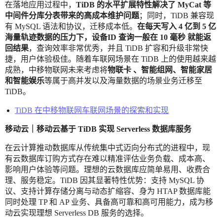
在落地应用过程中，
TiDB 的水平扩展特性解决了 MyCat 等
中间件分库分表带来的高成本维护问题
；同时，TiDB 兼容现
有 MySQL 语法和协议，迁移成本低。
在每天写入 4 亿到 5 亿
海量轨迹数据的压力下，设备ID 查询一般在 10
毫秒
就能返
回结果
，查询效率非常优秀，并且 TiDB 扩容和升级非常快
捷，用户体验极佳。随着车联网场景在 TiDB 上的使用越来越
成熟，中移物联网未来考虑将
物联卡
、智能组网、智能家居
和智能娱乐
等属于高并发以及海量数据的场景业务迁移至
TiDB。
TiDB 在中移物联网车联网场景的探索和实现
移动云｜移动云基于 TiDB 实现 Serverless 数据库服务
在云计算推动数据库从传统集中式迈向分布式的进程中，现
有云数据库订购方式存在难以精准评估业务负载、成本高、
影响用户体验等问题。理想的云数据库应简单易用、收费合
理、服务稳定。TiDB 因其显著特性优势：支持 MySQL 协
议、支持计算存储分离与动态扩缩容、身为 HTAP 数据库能
同时处理 TP 和 AP 业务、具备高可靠和高可用能力，成为移
动云实现理想 Serverless DB 服务的选择。