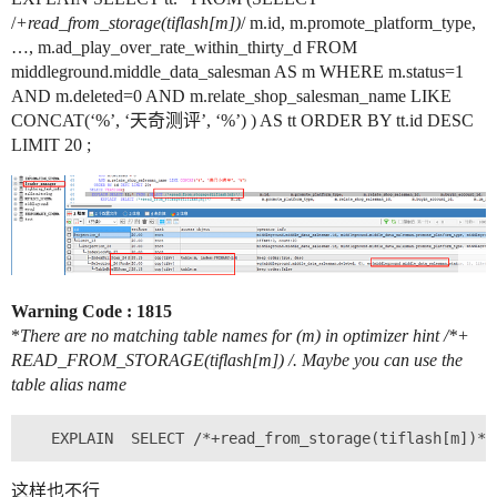
/
+read_from_storage(tiflash[m])
/ m.id, m.promote_platform_type,
…, m.ad_play_over_rate_within_thirty_d FROM
middleground.middle_data_salesman AS m WHERE m.status=1
AND m.deleted=0 AND m.relate_shop_salesman_name LIKE
CONCAT(‘%’, ‘天奇测评’, ‘%’) ) AS tt ORDER BY tt.id DESC
LIMIT 20 ;
Warning Code : 1815
*
There are no matching table names for (m) in optimizer hint /*+
READ_FROM_STORAGE(tiflash[m])
/. Maybe you can use the
table alias name
这样也不行