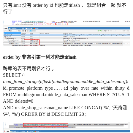
只有limit 没有 order by id 也能走tiflash ， 就是组合一起 就不
行了
order by 非索引第一列才能走tiflash
跨库的表不用别名才行 。
SELECT /
+
read_from_storage(tiflash[middleground.middle_data_salesman])
/
id, promote_platform_type ,… , ad_play_over_rate_within_thirty_d
FROM middleground.middle_data_salesman WHERE STATUS=1
AND deleted=0
AND relate_shop_salesman_name LIKE CONCAT(‘%’, ‘天奇测
评’, ‘%’) ORDER BY id DESC LIMIT 20 ;