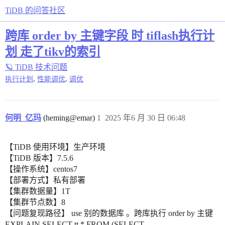
TiDB 的问答社区
跨库 order by 主键字段 时 tiflash执行计
划 走了tikv的索引
🪐 TiDB 技术问题
,
,
执行计划
性能调优
调优
何明_亿玛
(heming@emar)
1
2025 年6 月 30 日 06:48
【TiDB 使用环境】生产环境
【TiDB 版本】7.5.6
【操作系统】centos7
【部署方式】私有部署
【集群数据量】1T
【集群节点数】8
【问题复现路径】 use 别的数据库 。跨库执行 order by 主键
EXPLAIN SELECT tt.* FROM (SELECT