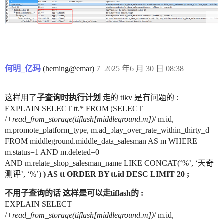
何明_亿玛
(heming@emar)
7
2025 年6 月 30 日 08:38
这样用了
子查询时执行计划
走的 tikv 是有问题的 :
EXPLAIN SELECT tt.* FROM (SELECT
/
+read_from_storage(tiflash[middleground.m])
/ m.id,
m.promote_platform_type, m.ad_play_over_rate_within_thirty_d
FROM middleground.middle_data_salesman AS m WHERE
m.status=1 AND m.deleted=0
AND m.relate_shop_salesman_name LIKE CONCAT(‘%’, ‘天奇
测评’, ‘%’)
) AS tt ORDER BY tt.id DESC LIMIT 20 ;
不用子查询的话 这样是可以走tiflash的 :
EXPLAIN SELECT
/
+read_from_storage(tiflash[middleground.m])
/ m.id,