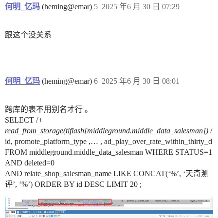
何明_亿玛
(heming@emar)
5
2025 年6 月 30 日 07:29
跟这个没关系
何明_亿玛
(heming@emar)
6
2025 年6 月 30 日 08:01
跨库的表不用别名才行 。
SELECT /
+
read_from_storage(tiflash[middleground.middle_data_salesman])
/
id, promote_platform_type ,… , ad_play_over_rate_within_thirty_d
FROM middleground.middle_data_salesman WHERE STATUS=1
AND deleted=0
AND relate_shop_salesman_name LIKE CONCAT(‘%’, ‘天奇测
评’, ‘%’) ORDER BY id DESC LIMIT 20 ;