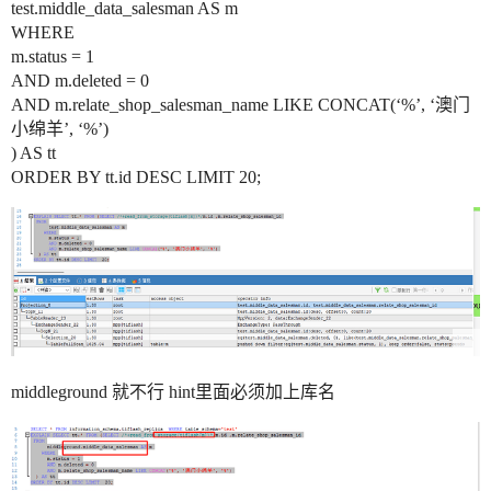
test.middle_data_salesman AS m
WHERE
m.status = 1
AND m.deleted = 0
AND m.relate_shop_salesman_name LIKE CONCAT(‘%’, ‘澳门
小绵羊’, ‘%’)
) AS tt
ORDER BY tt.id DESC LIMIT 20;
middleground 就不行 hint里面必须加上库名