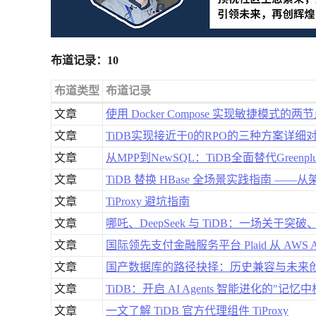
布道记录：10
布道类型
布道记录
文章
使用 Docker Compose 实现敏捷模式的
文章
TiDB实现接近于0的RPO的三种方案详细
文章
从MPP到NewSQL：TiDB全面替代Green
文章
TiDB 替换 HBase 全场景实践指南 —
文章
TiProxy 避坑指南
文章
哪吒、DeepSeek 与 TiDB：一场关于
文章
国际领先支付金融服务平台 Plaid 从 AWS Au
文章
国产数据库的路径抉择：历史兼容与未来
文章
TiDB：开启 AI Agents 智能进化的"记忆中
文章
一文了解 TiDB 官方代理组件 TiProxy