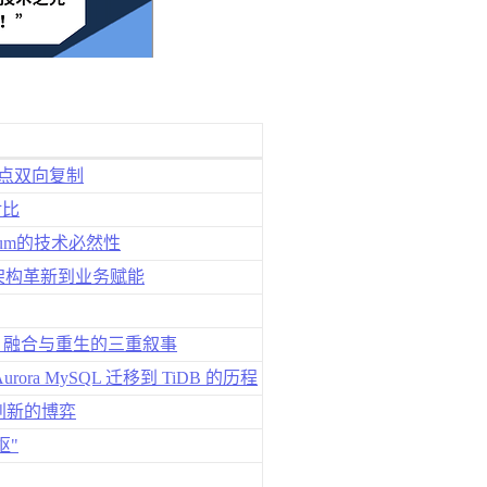
两节点双向复制
对比
plum的技术必然性
—从架构革新到业务赋能
突破、融合与重生的三重叙事
rora MySQL 迁移到 TiDB 的历程
创新的博弈
枢"