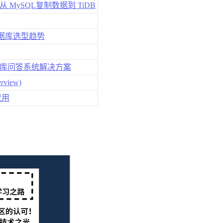
版从 MySQL复制数据到 TiDB
与数据库选型趋势
产知识库问答系统解决方案
view)
应用
）