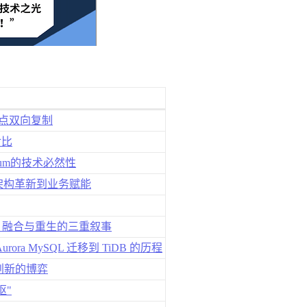
两节点双向复制
对比
plum的技术必然性
—从架构革新到业务赋能
突破、融合与重生的三重叙事
rora MySQL 迁移到 TiDB 的历程
创新的博弈
枢"