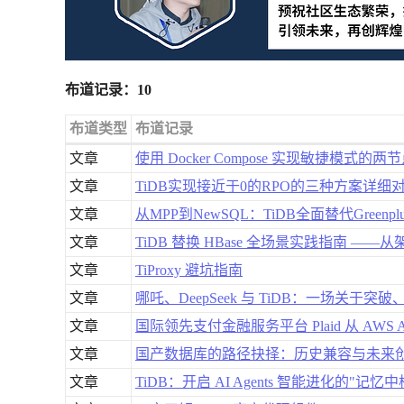
布道记录：10
布道类型
布道记录
文章
使用 Docker Compose 实现敏捷模式的
文章
TiDB实现接近于0的RPO的三种方案详细
文章
从MPP到NewSQL：TiDB全面替代Green
文章
TiDB 替换 HBase 全场景实践指南 —
文章
TiProxy 避坑指南
文章
哪吒、DeepSeek 与 TiDB：一场关于
文章
国际领先支付金融服务平台 Plaid 从 AWS Au
文章
国产数据库的路径抉择：历史兼容与未来
文章
TiDB：开启 AI Agents 智能进化的"记忆中