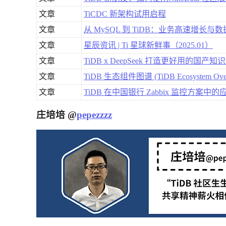
文章
TiCDC 新架构试用启程
文章
从 MySQL 到 TiDB：业务高速增长
文章
星辰资讯 | Ti 星球新鲜事（2025.01）
文章
TiDB x DeepSeek 打造更好用的国
文章
TiDB 生态组件图谱 (TiDB Ecosystem Over
文章
TiDB 在中国银行 Zabbix 监控方案中的
庄培培 @
pepezzzz