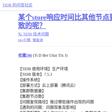
TiDB 的问答社区
某个store响应时间比其他节
致的呢？
🪐 TiDB 技术问题
,
tikv引擎
慢查询
老鹰506
(Ti D Ber Uhzt Tfx J)
【TiDB 使用环境】生产环境
【TiDB 版本】7.5.3
【操作系统】
【部署方式】云上部署（腾讯云）
【集群数据量】
【集群节点数】
【问题复现路径】做过哪些操作出现的问题
【遇到的问题：问题现象及影响】