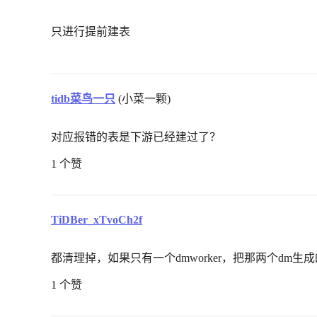
只进行提前建表
tidb菜鸟一只
(小菜一颗)
对应报错的表是下游已经建过了？
1 个赞
TiDBer_xTvoCh2f
都清理掉，如果只有一个dmworker，把那两个dm
1 个赞