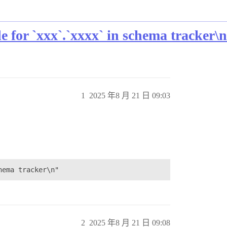
for `xxx`.`xxxx` in schema tracker\
1
2025 年8 月 21 日 09:03
2
2025 年8 月 21 日 09:08