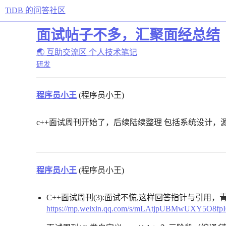
TiDB 的问答社区
面试帖子不多，汇聚面经总结
🌏 互助交流区
个人技术笔记
研发
程序员小王
(程序员小王)
c++面试周刊开始了，后续陆续整理 包括系统设计，
程序员小王
(程序员小王)
C++面试周刊(3):面试不慌,这样回答指针与引用
https://mp.weixin.qq.com/s/mLAtjpUBMwUXY5O8fp