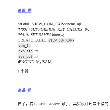
逍遥_猫
cat db01.VIEW_COM_EXP-schema.sql
/
!40014 SET FOREIGN_KEY_CHECKS=0
/;
/
!40101 SET NAMES binary
/;
CREATE TABLE
(
VIEW_COM_EXP
int,
com_id
int,
exp_sid
int
sys_opt
)ENGINE=MyISAM;
1 个赞
逍遥_猫
懂了，看到 -schema-view.sql了，其实设计还是不错的