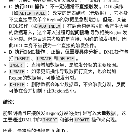
裂。分裂是由数据量的增长触发的，与读取行为无关。
C. 执行DDL操作
：
不一定/通常不直接触发
。DDL操作
（如
）改变的是表结构（元数据），它本身
ALTER TABLE
不会直接导致单个Region的数据量急剧增加。但是，某些
DDL操作（如
）在后台构建索引时会产生大量
ADD INDEX
的数据写入，这个写入过程
可能间接地
导致相关Region发
生分裂。但题目通常考察的是直接、明确的触发机制，因
此DDL本身不被视为一个直接的触发条件。
D. 执行DML操作
：
正确，但需要具体分析
。DML操作包
括
、
和
。
INSERT
UPDATE
DELETE
：直接增加数据量，是触发分裂的主要原因。
INSERT
：如果更新操作导致数据行变大，也会增加
UPDATE
Region的数据量，可能触发分裂。
：删除数据会减少数据量，不会触发分裂，反而
DELETE
可能在合并机制下让Region变小。
结论：
能够明确且直接触发Region分裂的操作是
写入大量数据
，这
主要通过DML中的
和部分
操作来实现。
INSERT
UPDATE
因此，最准确的选择是
A 和 D
。