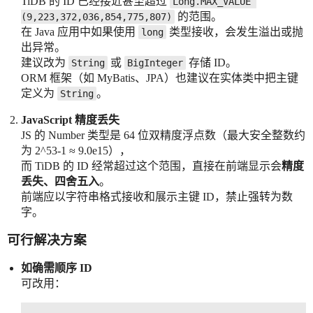
TiDB 的 ID 已经接近甚至超过
Long.MAX_VALUE 
的范围。
(9,223,372,036,854,775,807)
在 Java 应用中如果使用
类型接收，会发生溢出或抛
long
出异常。
建议改为
或
存储 ID。
String
BigInteger
ORM 框架（如 MyBatis、JPA）也建议在实体类中把主键
定义为
。
String
JavaScript 精度丢失
JS 的 Number 类型是 64 位双精度浮点数（最大安全整数约
为 2^53-1 ≈ 9.0e15），
而 TiDB 的 ID 经常超过这个范围，直接在前端显示会
精度
丢失、四舍五入
。
前端应以字符串格式接收和展示主键 ID，禁止强转为数
字。
可行解决方案
如确需顺序 ID
可改用：