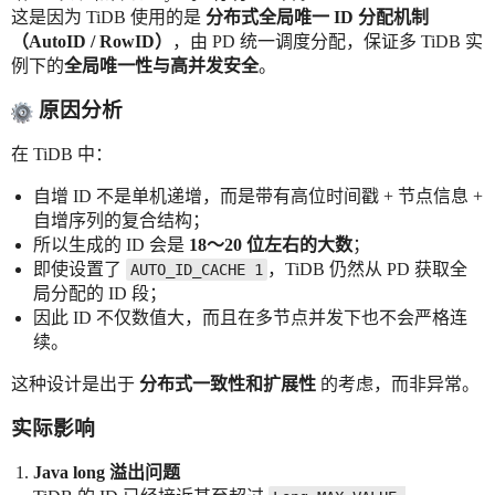
这是因为 TiDB 使用的是
分布式全局唯一 ID 分配机制
（AutoID / RowID）
，由 PD 统一调度分配，保证多 TiDB 实
例下的
全局唯一性与高并发安全
。
原因分析
在 TiDB 中：
自增 ID 不是单机递增，而是带有高位时间戳 + 节点信息 +
自增序列的复合结构；
所以生成的 ID 会是
18～20 位左右的大数
；
即使设置了
，TiDB 仍然从 PD 获取全
AUTO_ID_CACHE 1
局分配的 ID 段；
因此 ID 不仅数值大，而且在多节点并发下也不会严格连
续。
这种设计是出于
分布式一致性和扩展性
的考虑，而非异常。
实际影响
Java long 溢出问题