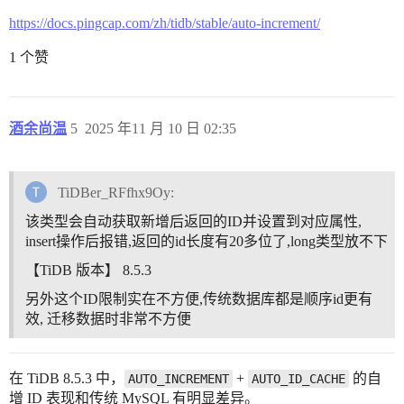
https://docs.pingcap.com/zh/tidb/stable/auto-increment/
1 个赞
酒余尚温
5
2025 年11 月 10 日 02:35
TiDBer_RFfhx9Oy:
该类型会自动获取新增后返回的ID并设置到对应属性,
insert操作后报错,返回的id长度有20多位了,long类型放不下
【TiDB 版本】 8.5.3
另外这个ID限制实在不方便,传统数据库都是顺序id更有
效, 迁移数据时非常不方便
在 TiDB 8.5.3 中，
+
的自
AUTO_INCREMENT
AUTO_ID_CACHE
增 ID 表现和传统 MySQL 有明显差异。