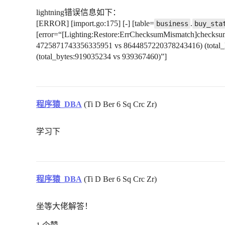
lightning错误信息如下：
[ERROR] [import.go:175] [-] [table=
.
business
buy_sta
[error=“[Lighting:Restore:ErrChecksumMismatch]checksum
4725871743356335951 vs 8644857220378243416) (total_
(total_bytes:919035234 vs 939367460)”]
程序猿_DBA
(Ti D Ber 6 Sq Crc Zr)
学习下
程序猿_DBA
(Ti D Ber 6 Sq Crc Zr)
坐等大佬解答！