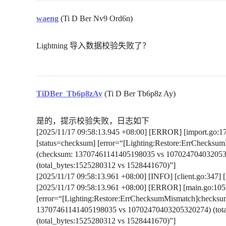
waeng
(Ti D Ber Nv9 Ord6n)
Lightning 导入数据校验失败了？
TiDBer_Tb6p8zAy
(Ti D Ber Tb6p8z Ay)
是的，提示校验失败，日志如下
[2025/11/17 09:58:13.945 +08:00] [ERROR] [import.go:175
[status=checksum] [error=“[Lighting:Restore:ErrChecksu
(checksum: 13707461141405198035 vs 10702470403205320
(total_bytes:1525280312 vs 1528441670)”]
[2025/11/17 09:58:13.961 +08:00] [INFO] [client.go:347] [“[
[2025/11/17 09:58:13.961 +08:00] [ERROR] [main.go:105] [“
[error=“[Lighting:Restore:ErrChecksumMismatch]checksum
13707461141405198035 vs 10702470403205320274) (tota
(total_bytes:1525280312 vs 1528441670)”]