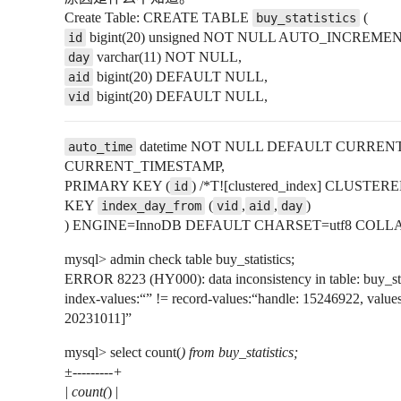
Create Table: CREATE TABLE
(
buy_statistics
bigint(20) unsigned NOT NULL AUTO_INCREMEN
id
varchar(11) NOT NULL,
day
bigint(20) DEFAULT NULL,
aid
bigint(20) DEFAULT NULL,
vid
datetime NOT NULL DEFAULT CURRE
auto_time
CURRENT_TIMESTAMP,
PRIMARY KEY (
) /*T![clustered_index] CLUSTERE
id
KEY
(
,
,
)
index_day_from
vid
aid
day
) ENGINE=InnoDB DEFAULT CHARSET=utf8 COLLAT
mysql> admin check table buy_statistics;
ERROR 8223 (HY000): data inconsistency in table: buy_sta
index-values:“” != record-values:“handle: 15246922, valu
20231011]”
mysql> select count(
) from buy_statistics;
±---------+
| count(
) |