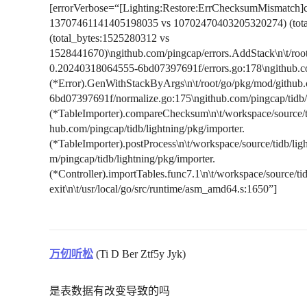
[errorVerbose=“[Lighting:Restore:ErrChecksumMismatch]c
13707461141405198035 vs 10702470403205320274) (tota
(total_bytes:1525280312 vs
1528441670)\ngithub.com/pingcap/errors.AddStack\n\t/roo
0.20240318064555-6bd07397691f/errors.go:178\ngithub.co
(*Error).GenWithStackByArgs\n\t/root/go/pkg/mod/githu
6bd07397691f/normalize.go:175\ngithub.com/pingcap/tidb/l
(*TableImporter).compareChecksum\n\t/workspace/source/ti
hub.com/pingcap/tidb/lightning/pkg/importer.
(*TableImporter).postProcess\n\t/workspace/source/tidb/lig
m/pingcap/tidb/lightning/pkg/importer.
(*Controller).importTables.func7.1\n\t/workspace/source/ti
exit\n\t/usr/local/go/src/runtime/asm_amd64.s:1650”]
万仞听松
(Ti D Ber Ztf5y Jyk)
是表数据有改变导致的吗