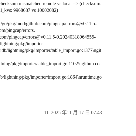
hecksum mismatched remote vs local => (checksum:
l_kvs: 9968687 vs 10002082)
t/go/pkg/mod/github.com/pingcap/errors@v0.11.5-
m/pingcap/errors.
b.com/pingcap/errors@v0.11.5-0.20240318064555-
ightning/pkg/importer.
db/lightning/pkg/importer/table_import.go:1377\ngit
htning/pkg/importer/table_import.go:1102\ngithub.co
db/lightning/pkg/importer/import.go:1864\nruntime.go
11
2025 年11 月 17 日 07:43