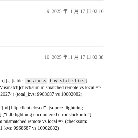
9
2025 年11 月 17 日 02:16
10
2025 年11 月 17 日 02:38
] [-] [table=
.
]
business
buy_statistics
mMismatch]checksum mismatched remote vs local =>
274) (total_kvs: 9968687 vs 10002082)
pd] http client closed”] [source=lightning]
tidb lightning encountered error stack info”]
 mismatched remote vs local => (checksum:
l_kvs: 9968687 vs 10002082)