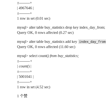
±---------+
| 4967646 |
±---------+
1 row in set (0.01 sec)
mysql> alter table buy_statistics drop key index_day_from;
Query OK, 0 rows affected (0.27 sec)
mysql> alter table buy_statistics add key
index_day_from
Query OK, 0 rows affected (11.60 sec)
mysql> select count(
) from buy_statistics;
±---------+
| count(
) |
±---------+
| 5001041 |
±---------+
1 row in set (4.52 sec)
1 个赞