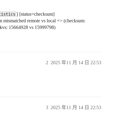
] [status=checksum]
tistics
 mismatched remote vs local => (checksum:
kvs: 15664928 vs 15999798)
2
2025 年11 月 14 日 22:53
3
2025 年11 月 14 日 22:53