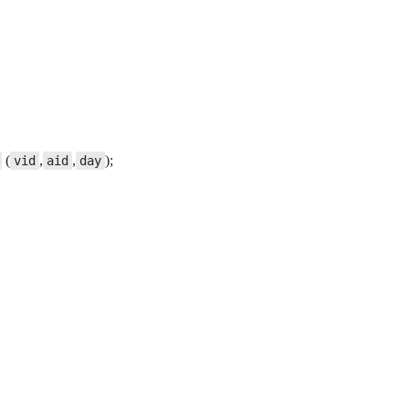
(
,
,
);
vid
aid
day