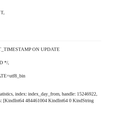
T,
NT_TIMESTAMP ON UPDATE
D */,
E=utf8_bin
tistics, index: index_day_from, handle: 15246922,
es: [KindInt64 484461004 KindInt64 0 KindString