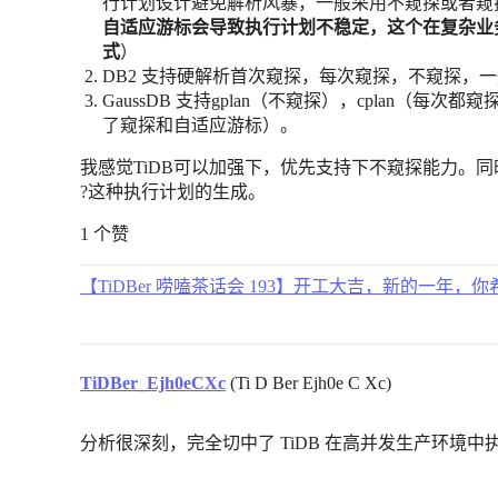
行计划设计避免解析风暴，一般采用不窥探或者窥探
自适应游标会导致执行计划不稳定，这个在复杂业务
式
）
DB2 支持硬解析首次窥探，每次窥探，不窥探，
GaussDB 支持gplan（不窥探），cplan（每次都
了窥探和自适应游标）。
我感觉TiDB可以加强下，优先支持下不窥探能力。同时也可以支持下exp
?这种执行计划的生成。
1 个赞
【TiDBer 唠嗑茶话会 193】开工大吉，新的一年，你
TiDBer_Ejh0eCXc
(Ti D Ber Ejh0e C Xc)
分析很深刻，完全切中了 TiDB 在高并发生产环境中执行计