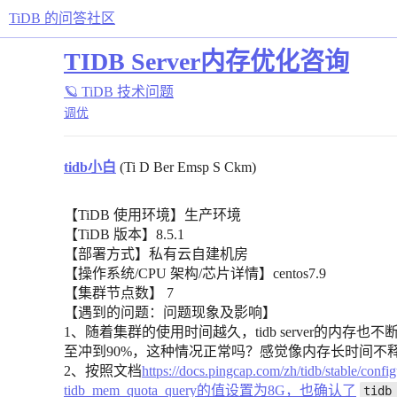
TiDB 的问答社区
TIDB Server内存优化咨询
🪐 TiDB 技术问题
调优
tidb小白
(Ti D Ber Emsp S Ckm)
【TiDB 使用环境】生产环境
【TiDB 版本】8.5.1
【部署方式】私有云自建机房
【操作系统/CPU 架构/芯片详情】centos7.9
【集群节点数】 7
【遇到的问题：问题现象及影响】
1、随着集群的使用时间越久，tidb server的内存
至冲到90%，这种情况正常吗？感觉像内存长时间不
2、按照文档
https://docs.pingcap.com/zh/tidb/stable/
tidb_mem_quota_query的值设置为8G，也确认了
tidb