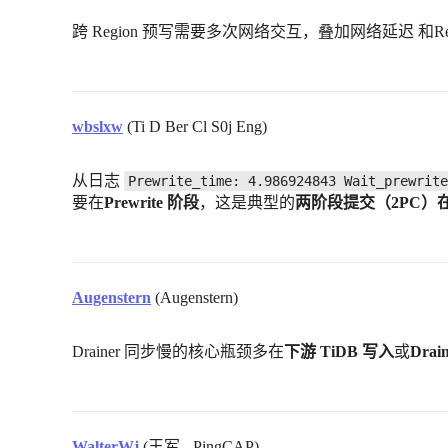
跨 Region 预写需要多次网络交互，叠加网络延迟 和R
wbslxw
(Ti D Ber Cl S0j Eng)
从日志
Prewrite_time: 4.986924843 Wait_prewrite
要在
Prewrite 阶段
，这是典型的
两阶段提交（2PC）在
Augenstern
(Augenstern)
Drainer 同步慢的核心瓶颈多在
下游 TiDB 写入
或
Dra
WalterWj
(王军 - PingCAP)