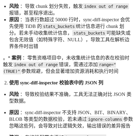
风险
：导致 chunk 划分失败，触发
index out of range
报错，甚至程序退出。
原因
：当表行数超过 50000 行时，sync-diff-inspector 会优
先使用 TiDB 的
统计信息进行 chunk 划
stats_buckets
分。若未手动收集统计信息，
可能缺失或
stats_buckets
包含无效值（如特殊字符、NULL），导致工具在解析边
界条件时出错
。*
案例
：零售资格项目中，未收集统计信息的表在校验时
触发
错误，需通过添加
index out of range
range="
参数规避，但会显著增加资源消耗和执行时间
(TRUE)"
使用 sync-diff-inspector 校验表中的 JSON 列
风险
：导致校验结果不准确，工具无法正确对比 JSON 类
型数据。
原因
：sync-diff-inspector 不支持 JSON、BIT、BINARY、
BLOB 等类型的数据校验，若未通过
参数
ignore-columns
忽略这些列，会导致对比逻辑失效，输出错误的差异报告