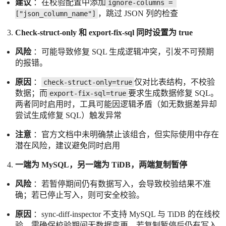
建议
：在校验配置中添加
ignore-columns = 
，跳过 JSON 列的检查
["json_column_name"]
Check-struct-only 和 export-fix-sql 同时设置为 true
风险
：可能导致修复 SQL 生成逻辑冲突，引发不可预期
的报错。
原因
：
仅对比表结构，不校验
check-struct-only=true
数据；而
要求生成数据修复 SQL。
export-fix-sql=true
两者同时启用时，工具可能因逻辑矛盾（如无数据差异却
尝试生成修复 SQL）触发异常
注意
：官方文档中未明确禁止该组合，但实际使用中存在
潜在风险，建议避免同时启用
一端为 MySQL，另一端为 TiDB，两端复制暂停
风险
：若暂停期间仍有数据写入，会导致校验结果不准
确；若已停止写入，则可安全校验。
原因
：sync-diff-inspector 不支持 MySQL 与 TiDB 的在线校
验，需确保校验期间无数据变更。若复制暂停后仍有写入