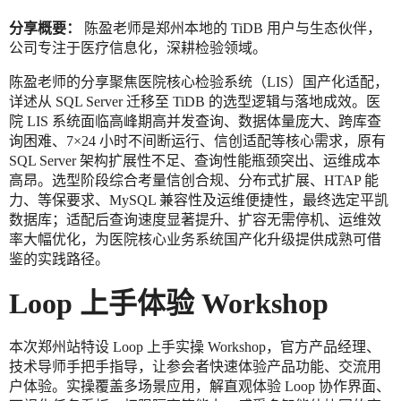
分享概要：
陈盈老师是郑州本地的 TiDB 用户与生态伙伴，
公司专注于医疗信息化，深耕检验领域。
陈盈老师的分享聚焦医院核心检验系统（LIS）国产化适配，
详述从 SQL Server 迁移至 TiDB 的选型逻辑与落地成效。医
院 LIS 系统面临高峰期高并发查询、数据体量庞大、跨库查
询困难、7×24 小时不间断运行、信创适配等核心需求，原有
SQL Server 架构扩展性不足、查询性能瓶颈突出、运维成本
高昂。选型阶段综合考量信创合规、分布式扩展、HTAP 能
力、等保要求、MySQL 兼容性及运维便捷性，最终选定平凯
数据库；适配后查询速度显著提升、扩容无需停机、运维效
率大幅优化，为医院核心业务系统国产化升级提供成熟可借
鉴的实践路径。
Loop 上手体验 Workshop
本次郑州站特设 Loop 上手实操 Workshop，官方产品经理、
技术导师手把手指导，让参会者快速体验产品功能、交流用
户体验。实操覆盖多场景应用，解直观体验 Loop 协作界面、