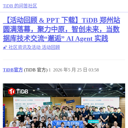
TiDB 的问答社区
【活动回顾 & PPT 下载】TiDB 郑州站
圆满落幕，聚力中原，智创未来，当数
据库技术交流“邂逅” AI Agent 实践
🌠 社区资讯及活动
活动回顾
TiDB官方
(TiDB 官方)
1
2026 年5 月 25 日 03:58