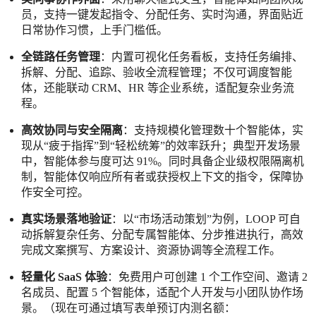
员，支持一键发起指令、分配任务、实时沟通，界面贴近
日常协作习惯，上手门槛低。
全链路任务管理
：内置可视化任务看板，支持任务编排、
拆解、分配、追踪、验收全流程管理；不仅可调度智能
体，还能联动 CRM、HR 等企业系统，适配复杂业务流
程。
高效协同与安全隔离
：支持规模化管理数十个智能体，实
现从“疲于指挥”到“轻松统筹”的效率跃升；典型开发场景
中，智能体参与度可达 91%。同时具备企业级权限隔离机
制，智能体仅响应所有者或获授权上下文的指令，保障协
作安全可控。
真实场景落地验证
：以“市场活动策划”为例，LOOP 可自
动拆解复杂任务、分配专属智能体、分步推进执行，高效
完成文案撰写、方案设计、资源协调等全流程工作。
轻量化 SaaS 体验
：免费用户可创建 1 个工作空间、邀请 2
名成员、配置 5 个智能体，适配个人开发与小团队协作场
景。（现在可通过填写表单预订内测名额：