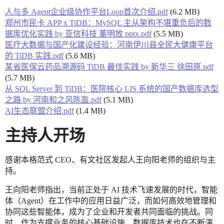
人与多 Agent企业级协作平台Loop首次介绍.pdf
(6.2 MB)
郑州市民卡 APP x TiDB：MySQL 主从架构不堪重负后的数
据库优化实践 by 亚信科技 董明放 pptx.pdf
(5.5 MB)
医疗大数据与国产化建设经验：河南伊川县全民大健康平台
的 TiDB 实践.pdf
(5.6 MB)
某省医保云药品溯源码 TiDB 最佳实践 by 新华三 徐田原.pdf
(5.7 MB)
从 SQL Server 到 TiDB：医院核心 LIS 系统的国产数据库选型
之路 by 河南和之风陈盈.pdf
(5.1 MB)
AI生态联盟介绍.pdf
(1.4 MB)
主持人开场
感谢本格范式 CEO、有文社区发起人王向阳老师的组织与主
持。
王向阳老师指出，当前正处于 AI 技术飞速发展的时代，智能
体（Agent）在工作中的应用日益广泛，而如何高效地管理和
协同这些智能体，成为了企业和开发者共同面临的挑战。同
时，作为支撑业务的核心基础设施，数据库技术也在不断演