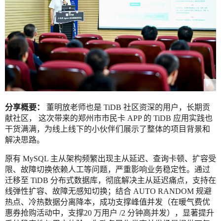
分享概要：
董明放老师也是 TiDB 社区资深的用户，长期贡
献社区， 这次带来的郑州市市民卡 APP 的 TiDB 应用实践也
干货满满，为线上线下的小伙伴们展示了整体的项目背景和
解决思路。
原有 MySQL 主从架构频繁出现主从延迟、查询卡顿、扩容受
限、故障切换依赖人工等问题，严重影响业务稳定性。通过
迁移至 TiDB 分布式数据库，彻底解决主从延迟痛点，支持在
线弹性扩容、故障无感知切换；结合 AUTO RANDOM 规避
热点、冷热数据分离降本，成功支撑峰值并发（在暖气费优
惠券抢购活动中，支撑20 万用户 /2 分钟高并发），显著提升