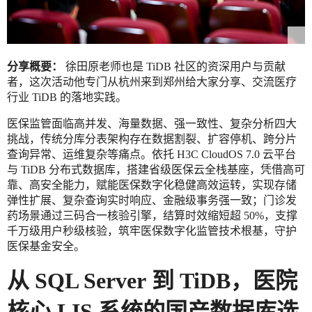
分享概要：
徐田原老师也是 TiDB 社区的资深用户与贡献
者，这次活动他专门从杭州来到郑州给大家分享、交流医疗
行业 TiDB 的落地实践。
医保监管面临高并发、海量数据、强一致性、复杂分析四大
挑战，传统分库分表架构存在数据割裂、扩容停机、跨分片
查询异常、运维复杂等痛点。依托 H3C CloudOS 7.0 云平台
与 TiDB 分布式数据库，搭建省级医保云全栈基座，凭借高可
靠、高安全能力，赋能医保数字化稳健高效运转，实现存储
弹性扩展、复杂查询实时响应、金融级事务强一致；门诊发
药场景通过三码合一核验引擎，结算时效缩短超 50%，支撑
千万级用户秒级核验，筑牢医保数字化监管技术根基，守护
医保基金安全。
从
SQL Server
到 TiDB，医院
核心
LIS
系统的国产数据库选