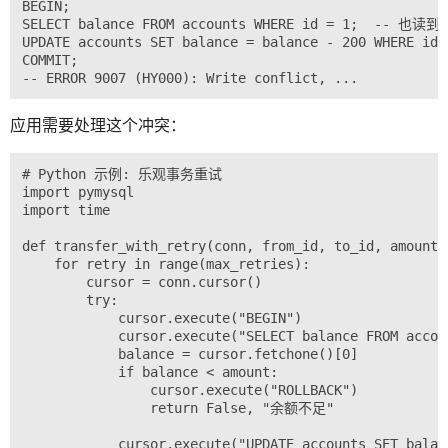
BEGIN;

SELECT balance FROM accounts WHERE id = 1;  -- 也读到 1
UPDATE accounts SET balance = balance - 200 WHERE id =
COMMIT;

应用需要处理这个冲突：
# Python 示例: 乐观事务重试

import pymysql

import time

def transfer_with_retry(conn, from_id, to_id, amount, 
    for retry in range(max_retries):

        cursor = conn.cursor()

        try:

            cursor.execute("BEGIN")

            cursor.execute("SELECT balance FROM accou
            balance = cursor.fetchone()[0]

            if balance < amount:

                cursor.execute("ROLLBACK")

                return False, "余额不足"

            cursor.execute("UPDATE accounts SET balan