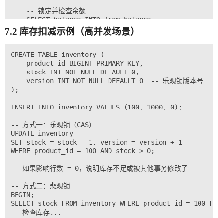
    -- 锁定并检查余额

    SELECT balance INTO from_balance

    FROM accounts WHERE id = from_id FOR UPDATE;

7.2 库存扣减示例（高并发场景）
    IF from_balance < amount THEN

        ROLLBACK;

CREATE TABLE inventory (

        SET result = 'INSUFFICIENT_BALANCE';

    product_id BIGINT PRIMARY KEY,

    ELSE

    stock INT NOT NULL DEFAULT 0,

        UPDATE accounts SET balance = balance - amoun
    version INT NOT NULL DEFAULT 0  -- 乐观锁版本号

        UPDATE accounts SET balance = balance + amoun
);

        COMMIT;

        SET result = 'SUCCESS';

INSERT INTO inventory VALUES (100, 1000, 0);

    END IF;

END //

-- 方式一：乐观锁（CAS）

DELIMITER ;

UPDATE inventory

SET stock = stock - 1, version = version + 1

-- 调用转账

WHERE product_id = 100 AND stock > 0;

CALL transfer(1, 2, 500, @result);

SELECT @result;  -- 'SUCCESS'

-- 如果影响行数 = 0，说明库存不足或被其他事务修改了

-- 验证余额

-- 方式二：悲观锁

BEGIN;

SELECT stock FROM inventory WHERE product_id = 100 FOR
-- 检查库存...
