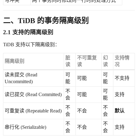
写冲突
两个事务同时修改同一行时的处理方式
二、TiDB 的事务隔离级别
2.1 支持的隔离级别
TiDB 支持以下隔离级别：
脏
不可重复
幻
支持情
隔离级别
读
读
读
况
读未提交 (Read
可
可
可能
不支持
Uncommitted)
能
能
不
可
读已提交 (Read Committed)
可能
支持
会
能
不
不
可重复读 (Repeatable Read)
不会
默认
会
会
不
不
串行化 (Serializable)
不会
支持
会
会