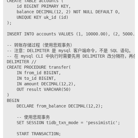
CREATE TABLE accounts (

    id BIGINT PRIMARY KEY,

    balance DECIMAL(12, 2) NOT NULL DEFAULT 0,

    UNIQUE KEY uk_id (id)

);

INSERT INTO accounts VALUES (1, 10000.00), (2, 5000.00
-- 转账存储过程（使用悲观事务）

-- 注意：DELIMITER 是 mysql 客户端命令，不是 SQL 语句。

-- 在 mysql CLI 中执行时需要先用 DELIMITER 改分隔符，再
DELIMITER //

CREATE PROCEDURE transfer(

    IN from_id BIGINT,

    IN to_id BIGINT,

    IN amount DECIMAL(12,2),

    OUT result VARCHAR(50)

)

BEGIN

    DECLARE from_balance DECIMAL(12,2);

    -- 使用悲观事务

    SET SESSION tidb_txn_mode = 'pessimistic';

    START TRANSACTION;
