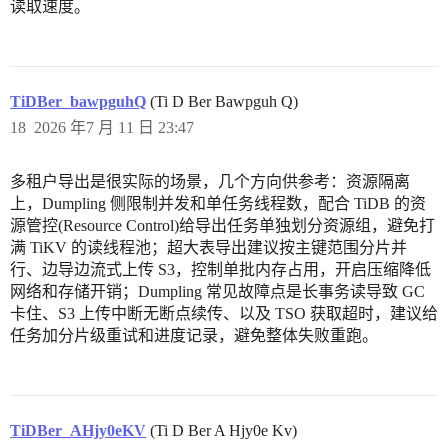
读取速度。
TiDBer_bawpguhQ
(Ti D Ber Bawpguh Q)
18
2026 年7 月 11 日 23:47
多租户导出是很实际的场景，几个方向供参考：资源隔离
上，Dumpling 侧限制并发和单任务线程数，配合 TiDB 的资
源管控(Resource Control)给导出任务单独划分资源组，避免打
满 TiKV 的读线程池；超大表导出建议按主键范围分片并
行、边导边流式上传 S3，控制单批内存占用，开启压缩降低
网络和存储开销；Dumpling 常见故障点是长事务读导致 GC
卡住、S3 上传中断无断点续传、以及 TSO 获取超时，建议给
任务加分片级重试和进度记录，避免整体失败重跑。
TiDBer_AHjy0eKV
(Ti D Ber A Hjy0e Kv)