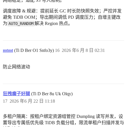
网络稳定，适配 S3 写入限制。
调度故障 & 规避：提前延长 GC 时长防快照失效；严控并发
避免 TiDB OOM；导出期间调低 PD 调度压力；自增主键改
为
解决 Region 热点。
AUTO_RANDOM
mtmt
(Ti D Ber O1 Snfo3y)
16
2026 年6 月 8 日 02:31
防止网络波动
狂拽瘸子好腿
(Ti D Ber 8u Uk Olqy)
17
2026 年6 月 22 日 11:18
多租户隔离：按租户绑定资源组管控 Dumpling 读写并发，设
置导出专属低优先级 TiDB 负载分组，限流单租户扫描并发与