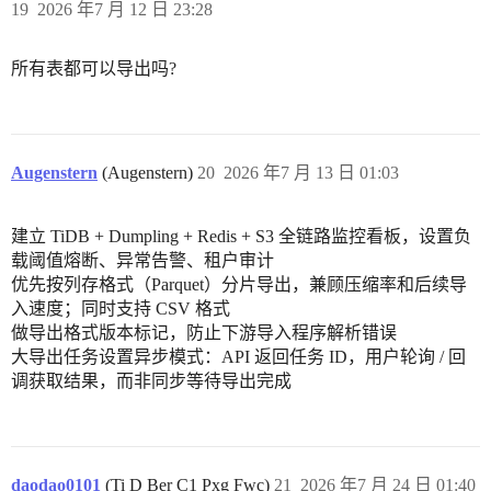
19
2026 年7 月 12 日 23:28
所有表都可以导出吗?
Augenstern
(Augenstern)
20
2026 年7 月 13 日 01:03
建立 TiDB + Dumpling + Redis + S3 全链路监控看板，设置负
载阈值熔断、异常告警、租户审计
优先按列存格式（Parquet）分片导出，兼顾压缩率和后续导
入速度；同时支持 CSV 格式
做导出格式版本标记，防止下游导入程序解析错误
大导出任务设置异步模式：API 返回任务 ID，用户轮询 / 回
调获取结果，而非同步等待导出完成
daodao0101
(Ti D Ber C1 Pxg Fwc)
21
2026 年7 月 24 日 01:40