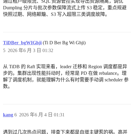
通过租户级限流、SQL 资源管控实现导出资源隔离，调优
Dumpling 分片与批次参数保障流式上传 S3 稳定，重点规避
快照过期、网络颠簸、S3 写入超限三类调度故障。
TiDBer_bgWIGhji
(Ti D Ber Bg Wi Ghji)
5
2026 年6 月 3 日 01:32
从 TiDB 的 Raft 实现来看，leader 迁移和 Region 调度都是异
步的。集群出现性能抖动时，经常是 PD 在做 rebalance。理
解了调度机制，就能理解为什么有时需要手动调 scheduler 参
数。
kang
6
2026 年6 月 4 日 01:31
遇到过几次热点问题，排查下来都是自增主键惹的祸。高并