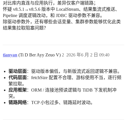
对比库内直连与应用执行，差异仅客户端链路；
怀疑 v8.5.1→v8.5.6 版本中 LocalStream、结果集流式推送、
Pipeline 调度逻辑改动，和 JDBC 驱动参数不兼容。
除驱动参数外，还有哪些会话变量、集群参数能够优化此类
结果集拉取阻塞问题？
tianyan
(Ti D Ber Ayy Zeuo V)
2
2026 年6 月 2 日 09:40
驱动层面
：驱动版本偏低，与新版流式返回逻辑不兼容。
代码层面
：fetchSize 配置不合理、游标使用不当，逐行频
繁拉取。
应用框架
：ORM / 连接池预读逻辑与 TiDB 下发机制冲
突。
链路网络
：TCP 小包过多、链路延时波动。