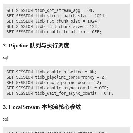
SET SESSION tidb_opt_stream_agg = ON;         
SET SESSION tidb_stream_batch_size = 1024;    
SET SESSION tidb_max_chunk_size = 1024;         
SET SESSION tidb_init_chunk_size = 128;

2. Pipeline 队列与执行调度
sql
SET SESSION tidb_enable_pipeline = ON;          
SET SESSION tidb_pipeline_concurrency = 2;        
SET SESSION tidb_max_pipeline_depth = 2;        
SET SESSION tidb_enable_async_commit = OFF;   
3. LocalStream 本地流核心参数
sql