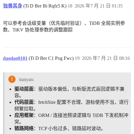
独善其身
(Ti D Ber Bi Rqfz5 K)
18
2026 年7 月 21 日 01:35
可以参考会话级变量（优先临时验证）、TiDB 全局实例参
数、TiKV 协处理参数的调整跟踪
daodao0101
(Ti D Ber C1 Pxg Fwc)
19
2026 年7 月 21 日 08:16
tianyan:
驱动层面
：驱动版本偏低，与新版流式返回逻辑不兼
容。
代码层面
：fetchSize 配置不合理、游标使用不当，逐行
频繁拉取。
应用框架
：ORM / 连接池预读逻辑与 TiDB 下发机制冲
突。
链路网络
：TCP 小包过多、链路延时波动。