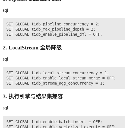
sql
SET GLOBAL tidb_pipeline_concurrency = 2;

SET GLOBAL tidb_max_pipeline_depth = 2;

2. LocalStream 全局降级
sql
SET GLOBAL tidb_local_stream_concurrency = 1;

SET GLOBAL tidb_enable_local_stream_merge = OFF
3. 执行引擎与结果集兼容
sql
SET GLOBAL tidb_enable_batch_insert = OFF;

SET GLOBAL tidb_enable_vectorized_execute = OF