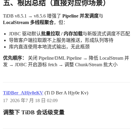
五、根因总结（直接对应你场景）
TiDB v8.5.1 → v8.5.6 增强了
Pipeline 并发调度
与
LocalStream 多线程聚合
，但：
JDBC 驱动默认
批量拉取 / 内存加载
与新版流式调度不匹配
导致客户端拉取跟不上服务端推送，形成队列等待
库内直连使用本地流式输出，无此瓶颈
优先顺序：
关闭 Pipeline/DML Pipeline → 降低 LocalStream 并
发 → JDBC 开启游标 fetch → 调整 Chunk/Stream 批大小
TiDBer_AHjy0eKV
(Ti D Ber A Hjy0e Kv)
17
2026 年7 月 18 日 02:09
调整下 TiDB 会话级变量