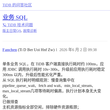
TiDB 的问答社区
业务 SQL
🪐 TiDB 技术问题
,
版主日常QA
故障诊断
Fanchen
(Ti D Ber Uoi Hnf Zw)
1
2026 年6 月 2 日 09:38
单条业务 SQL，在 TiDB 客户端直接执行耗时约 100ms，应
用 JDBC 调用执行耗时 10s~300s，升级前应用执行耗时稳定
300ms 以内，升级后性能劣化严重。
从 SQL 执行耗时明细观测：慢查询集中在
pipeline_queue_wait、fetch and wait、min_local_stream、
max_local_stream几项等待耗时偏高，执行计划本身无大变
化。
已做排查
主机资源指标全部空闲，排除硬件资源瓶颈；