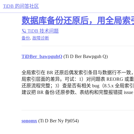
TiDB 的问答社区
数据库备份还原后，用全局索
🪐 TiDB 技术问题
,
备份
故障诊断
TiDBer_bawpguhQ
(Ti D Ber Bawpguh Q)
全局索引在 BR 还原后偶发索引条目与数据行不一致，ADM
局索引层面的差异。可试：1）对问题表 REORG 或
还原流程完整；3）查是否有相关 bug（8.5.x 全
建议把 BR 备份/还原参数、表结构和完整报错提 issu
sonomx
(Ti D Ber Ny Pjt054)