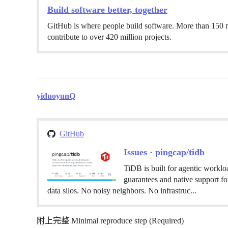
Build software better, together
GitHub is where people build software. More than 150 m
contribute to over 420 million projects.
yiduoyunQ
GitHub
Issues · pingcap/tidb
TiDB is built for agentic workl
guarantees and native support for
data silos. No noisy neighbors. No infrastruc...
附上完整 Minimal reproduce step (Required)