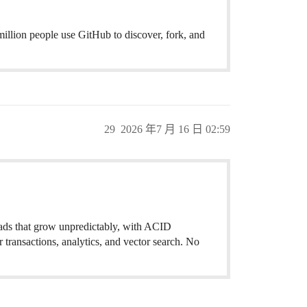
illion people use GitHub to discover, fork, and
29
2026 年7 月 16 日 02:59
oads that grow unpredictably, with ACID
 transactions, analytics, and vector search. No