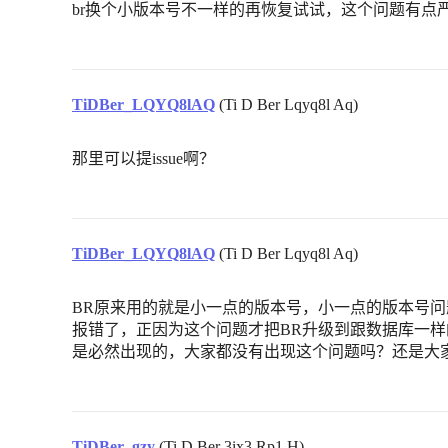
br换个小版本号不一样的再恢复试试，这个问题有点
TiDBer_LQYQ8lAQ
(Ti D Ber Lqyq8l Aq)
那里可以提issue啊？
TiDBer_LQYQ8lAQ
(Ti D Ber Lqyq8l Aq)
BR原来用的就是小一点的版本号，小一点的版本号问题更大，
报错了，正因为这个问题才把BR升级到跟数据库一
是必然出现的，大家都没有出现这个问题吗？还是大
TiDBer_gzy
(Ti D Ber 3ix3 Rp1 H)