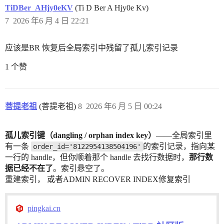
TiDBer_AHjy0eKV
(Ti D Ber A Hjy0e Kv)
7
2026 年6 月 4 日 22:21
应该是BR 恢复后全局索引中残留了孤儿索引记录
1 个赞
菩提老祖
(菩提老祖)
8
2026 年6 月 5 日 00:24
孤儿索引键（dangling / orphan index key）
——全局索引里
有一条
的索引记录，指向某
order_id='8122954138504196'
一行的 handle，但你顺着那个 handle 去找行数据时，
那行数
据已经不在了
。索引悬空了。
重建索引， 或者ADMIN RECOVER INDEX修复索引
pingkai.cn