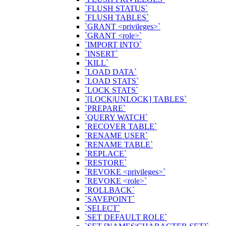
`FLUSH STATUS`
`FLUSH TABLES`
`GRANT <privileges>`
`GRANT <role>`
`IMPORT INTO`
`INSERT`
`KILL`
`LOAD DATA`
`LOAD STATS`
`LOCK STATS`
`[LOCK|UNLOCK] TABLES`
`PREPARE`
`QUERY WATCH`
`RECOVER TABLE`
`RENAME USER`
`RENAME TABLE`
`REPLACE`
`RESTORE`
`REVOKE <privileges>`
`REVOKE <role>`
`ROLLBACK`
`SAVEPOINT`
`SELECT`
`SET DEFAULT ROLE`