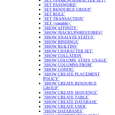
`SET [NAMES|CHARACTER SET]`
`SET PASSWORD`
`SET RESOURCE GROUP`
`SET ROLE`
`SET TRANSACTION`
`SET <variable>`
`SHOW AFFINITY`
`SHOW [BACKUPS|RESTORES]`
`SHOW ANALYZE STATUS`
`SHOW BINDINGS`
`SHOW BUILTINS`
`SHOW CHARACTER SET`
`SHOW COLLATION`
`SHOW COLUMN_STATS_USAGE`
`SHOW COLUMNS FROM`
`SHOW CONFIG`
`SHOW CREATE PLACEMENT
POLICY`
`SHOW CREATE RESOURCE
GROUP`
`SHOW CREATE SEQUENCE`
`SHOW CREATE TABLE`
`SHOW CREATE DATABASE`
`SHOW CREATE USER`
`SHOW DATABASES`