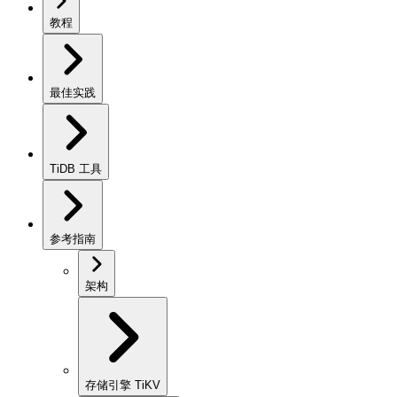
教程
最佳实践
TiDB 工具
参考指南
架构
存储引擎 TiKV