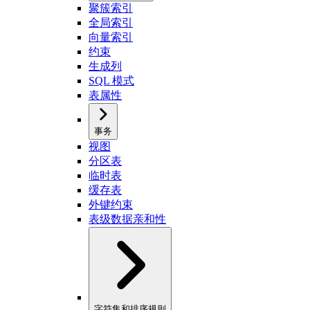
聚簇索引
全局索引
向量索引
约束
生成列
SQL 模式
表属性
事务
视图
分区表
临时表
缓存表
外键约束
表级数据亲和性
字符集和排序规则