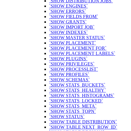
`SHOW DISTRIBUTION JOBS`
`SHOW ENGINES`
`SHOW ERRORS`
`SHOW FIELDS FROM`
`SHOW GRANTS`
`SHOW IMPORT JOB`
`SHOW INDEXES`
`SHOW MASTER STATUS`
`SHOW PLACEMENT`
`SHOW PLACEMENT FOR`
`SHOW PLACEMENT LABELS`
`SHOW PLUGINS`
`SHOW PRIVILEGES`
`SHOW PROCESSLIST`
`SHOW PROFILES`
`SHOW SCHEMAS`
`SHOW STATS_BUCKETS`
`SHOW STATS_HEALTHY`
`SHOW STATS_HISTOGRAMS`
`SHOW STATS_LOCKED`
`SHOW STATS_META`
`SHOW STATS_TOPN`
`SHOW STATUS`
`SHOW TABLE DISTRIBUTION`
`SHOW TABLE NEXT_ROW_ID`