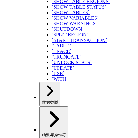
`SHOW TABLE REGIONS`
`SHOW TABLE STATUS`
`SHOW TABLES`
`SHOW VARIABLES`
`SHOW WARNINGS`
`SHUTDOWN`
`SPLIT REGION`
`START TRANSACTION`
`TABLE`
`TRACE`
`TRUNCATE`
`UNLOCK STATS`
`UPDATE`
`USE`
`WITH`
数据类型
函数与操作符