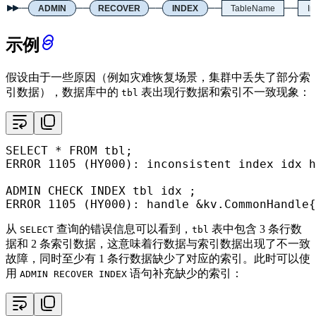
ADMIN
RECOVER
INDEX
TableName
I
示例
假设由于一些原因（例如灾难恢复场景，集群中丢失了部分索
引数据），数据库中的
表出现行数据和索引不一致现象：
tbl
SELECT
*
FROM
 tbl;

ERROR 
1105
 (HY000): inconsistent index idx h
ADMIN CHECK INDEX tbl idx ;

ERROR 1105 (HY000): handle &kv.CommonHandle{
从
查询的错误信息可以看到，
表中包含 3 条行数
SELECT
tbl
据和 2 条索引数据，这意味着行数据与索引数据出现了不一致
故障，同时至少有 1 条行数据缺少了对应的索引。此时可以使
用
语句补充缺少的索引：
ADMIN RECOVER INDEX