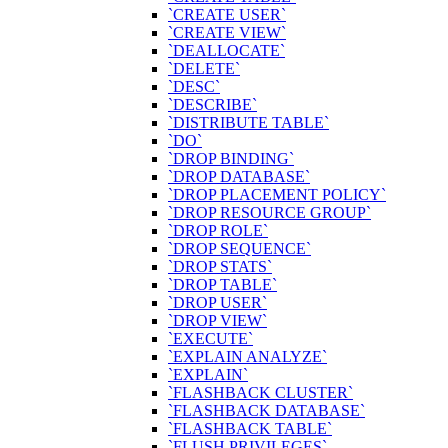
`CREATE USER`
`CREATE VIEW`
`DEALLOCATE`
`DELETE`
`DESC`
`DESCRIBE`
`DISTRIBUTE TABLE`
`DO`
`DROP BINDING`
`DROP DATABASE`
`DROP PLACEMENT POLICY`
`DROP RESOURCE GROUP`
`DROP ROLE`
`DROP SEQUENCE`
`DROP STATS`
`DROP TABLE`
`DROP USER`
`DROP VIEW`
`EXECUTE`
`EXPLAIN ANALYZE`
`EXPLAIN`
`FLASHBACK CLUSTER`
`FLASHBACK DATABASE`
`FLASHBACK TABLE`
`FLUSH PRIVILEGES`