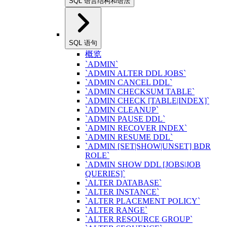
SQL 语言结构和语法
SQL 语句
概览
`ADMIN`
`ADMIN ALTER DDL JOBS`
`ADMIN CANCEL DDL`
`ADMIN CHECKSUM TABLE`
`ADMIN CHECK [TABLE|INDEX]`
`ADMIN CLEANUP`
`ADMIN PAUSE DDL`
`ADMIN RECOVER INDEX`
`ADMIN RESUME DDL`
`ADMIN [SET|SHOW|UNSET] BDR
ROLE`
`ADMIN SHOW DDL [JOBS|JOB
QUERIES]`
`ALTER DATABASE`
`ALTER INSTANCE`
`ALTER PLACEMENT POLICY`
`ALTER RANGE`
`ALTER RESOURCE GROUP`