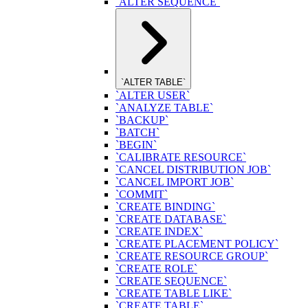
`ALTER SEQUENCE`
`ALTER TABLE`
`ALTER USER`
`ANALYZE TABLE`
`BACKUP`
`BATCH`
`BEGIN`
`CALIBRATE RESOURCE`
`CANCEL DISTRIBUTION JOB`
`CANCEL IMPORT JOB`
`COMMIT`
`CREATE BINDING`
`CREATE DATABASE`
`CREATE INDEX`
`CREATE PLACEMENT POLICY`
`CREATE RESOURCE GROUP`
`CREATE ROLE`
`CREATE SEQUENCE`
`CREATE TABLE LIKE`
`CREATE TABLE`