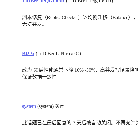
TiDBer_lPQGLonR
(Ti D Ber L Pqg Lon R)
副本修复（ReplicaChecker）＞均衡迁移（Balanc
无法并发。
BI小z
(Ti D Ber U Nrr6xc O)
改为 SI 后性能通常下降 10%~30%，高并发写场
保证数据一致性
system
(system) 关闭
此话题已在最后回复的 7 天后被自动关闭。不再允许