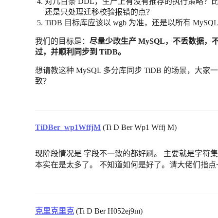
对几百条 DDL，生产上有没有推荐的执行策略？比如按表
还是只处理迁移校验报错的点？
TiDB 目标库应该以 wgb 为准，还是以所有 My
我们的目标是：
尽量少改生产 MySQL，不丢数据，
过，并顺利同步到 TiDB。
想请教这种 MySQL 多分库同步 TiDB 的场景
致？
TiDBer_wp1WffjM
(Ti D Ber Wp1 Wffj M)
现阶段情况是 字段不一致的都好刷。 主要就是字符集
本实在是太多了。 不知道如何是好了。请大佬们指
克里克里克
(Ti D Ber H052ej9m)