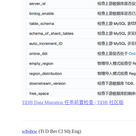
TiDB Data Migration 任务前置检查 | TiDB 社区版
wbslxw
(Ti D Ber Cl S0j Eng)