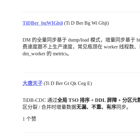
TiDBer_bgWIGhji
(Ti D Ber Bg Wi Ghji)
DM 的全量同步基于 dump/load 模式，增量同步基于 b
费速度跟不上生产速度，常见瓶颈在 worker 线程
dm_worker 的 metrics。
大唐天子
(Ti D Ber Gt Qk Ceg E)
TiDB-CDC 通过
全局 TSO 排序 + DDL 屏障 + 分
区分裂 / 合并时增量数据
无漏、不重、有序
同步。
1 个赞