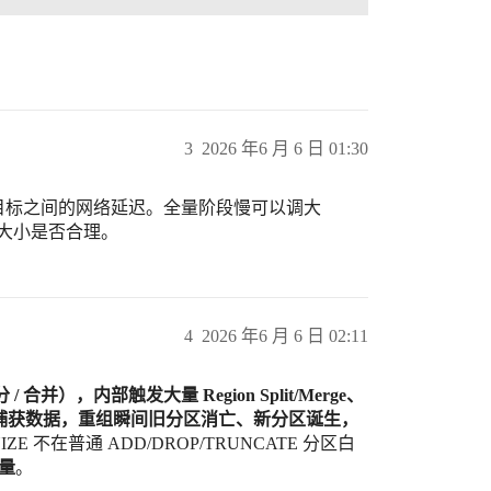
3
2026 年6 月 6 日 01:30
源库和目标之间的网络延迟。全量阶段慢可以调大
nlog 大小是否合理。
4
2026 年6 月 6 日 02:11
 合并），内部触发大量 Region Split/Merge、
nID 映射捕获数据，重组瞬间旧分区消亡、新分区诞生，
IZE 不在普通 ADD/DROP/TRUNCATE 分区白
量
。