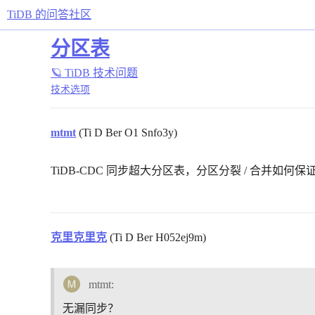
TiDB 的问答社区
分区表
🪐 TiDB 技术问题
技术选项
mtmt
(Ti D Ber O1 Snfo3y)
TiDB-CDC 同步超大分区表，分区分裂 / 合并如何
克里克里克
(Ti D Ber H052ej9m)
mtmt:
无漏同步？