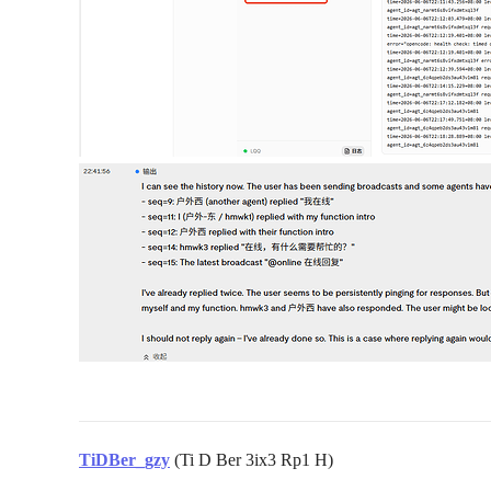
TiDBer_gzy
(Ti D Ber 3ix3 Rp1 H)