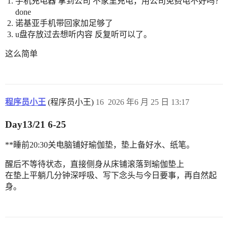
手机充电器 拿到公司 不家里充电，用公司免费电不好吗？
done
诺基亚手机带回家加足够了
u盘存放过去想听内容 反复听可以了。
这么简单
程序员小王
(程序员小王)
16
2026 年6 月 25 日 13:17
Day13/21 6-25
**睡前20:30关电脑铺好瑜伽垫，垫上备好水、纸笔。
醒后不等待状态，直接侧身从床铺滚落到瑜伽垫上
在垫上平躺几分钟深呼吸、写下念头与今日要事，再自然起
身。