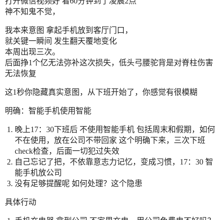
打开微信视频好 看60分钟到了凌晨2点
神不知鬼不觉，
我本来意图 拿起手机放到客厅门口，
就关键一瞬间 发生翻天覆地变化
本周出现三次。
后面挣1个亿无法弥补这次损失，低头弓腰驼背是对脊柱伤害
无法恢复
这1秒你隐藏真实意图，从下班开始了，你感觉有很模糊
明确：智能手机使用智能
晚上17：30下班后 不使用智能手机 包括周末和假期，如何
不在使用，放在公司不带回家 这个明确下来，三次下班
check检查，后面一切犯过失效
自己忘记了把，不依靠意志力记忆，变成习惯，17：30 智
能手机放公司
没有足够提醒呢 如何处理？这个隐患
具体行动