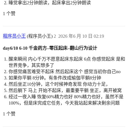
睡觉拿出2分钟朗读，起床拿出2分钟朗读
1 个赞
程序员小王
(程序员小王)
2
2026 年6 月 10 日 02:19
day6/10 6-10 千金药方–零压起床–翻山行为设计
醒来瞬间 内心千万不愿意起床东起床 6点 你感觉起床 是和
世界竞争，其实想多了
你感觉痛苦难受不起床 然后起床这个 感觉当初你自己no
如果你平躺 8分钟。有条件改成瑜伽平躺8分钟
然后坐正10分钟，这个时候神奇发现 你动力十足，
然后躺下 马上 开始不起床，最重要平躺 坐正，离开被窝
经过一夜入睡 恢复60%精力也好 80%精力也好，虽然不是
100%，但是床完成它任务，今天我站起来解决剩余问题
1 个赞