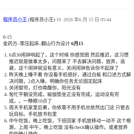
程序员小王
(程序员小王)
10
2026 年6 月 15 日 05:44
6-15
金药方–零压起床–翻山行为设计
6月15
6点30闹钟响起了，这个时候 你感觉困 然后推迟，这习惯
推迟就是做事太多，问题来了 不去解决问题，放弃，逃
避，这个闹钟就没有意义，关闭闹钟告诉你不起床了
昨天晚上睡不着 你没看手机很好，通过白板 和口述方式解
决问题，2点入睡，明确你任务无论固定起床
关闭窗帘，灯也唤醒你，阳光没有
匆忙平躺没完成，瑜伽垫坐正没有完成，运动没有完
成，，一睁眼10点了
周天手机家里后果，你依靠不用手机也依然出门这 只管去
玩目标。手机放书包里
中午吃饭，晚上吃饭，下班回家 手机放移动一动不 这个根
源，上周 中午，晚上吃饭 没有check确认操作。或者放弃
的你确认操作