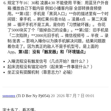
规定下午16：30和 凌晨4:30 不能使用 平衡：用蓝牙户外音
箱 播放自己下载内容 例如小播客内容 全部转换音频使
用。**第1层：手机是「黑洞入口」**你的描述里有一个时
间链：拿手机 → 刷红果/抖音/B站 → 凌晨4点 → 第二天废
掉 → 循环手机不是工具，是你的「习惯破坏器」。 你花
了5000块买了个「毁掉自己的设备」。**第2层：旧手机是
「二次陷阱」**2000元旧手机 → 微信视频号 → 半夜 → 录
制/发表 → 影响入睡你以为换手机解决问题，结果问题跟
着你走了。因为真正的敌人不是手机型号，是上面的
App。
第3层：没有「触发器」和「环境锚点」
入睡流程没有触发信号（几点开始？做什么？）
起床流程没有锚定动作（起来第一件事是什么？）
坐正没有提醒机制（靠意志力？必输）
sonomx
(Ti D Ber Ny Pjt054)
20
2026 年7 月 7 日 09:01
字太多了，看不懂。