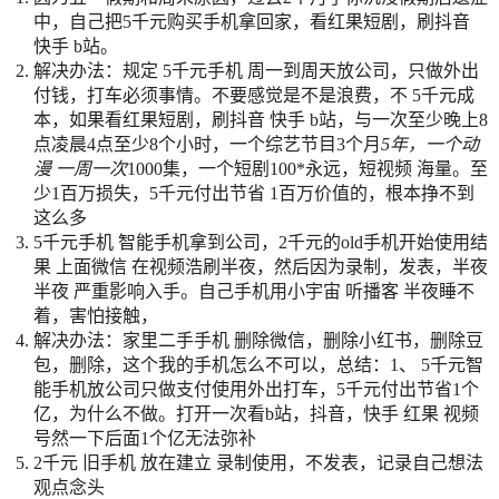
中，自己把5千元购买手机拿回家，看红果短剧，刷抖音
快手 b站。
解决办法：规定 5千元手机 周一到周天放公司，只做外出
付钱，打车必须事情。不要感觉是不是浪费，不 5千元成
本，如果看红果短剧，刷抖音 快手 b站，与一次至少晚上8
点凌晨4点至少8个小时，一个综艺节目3个月
5年，一个动
漫 一周一次
1000集，一个短剧100*永远，短视频 海量。至
少1百万损失，5千元付出节省 1百万价值的，根本挣不到
这么多
5千元手机 智能手机拿到公司，2千元的old手机开始使用结
果 上面微信 在视频浩刷半夜，然后因为录制，发表，半夜
半夜 严重影响入手。自己手机用小宇宙 听播客 半夜睡不
着，害怕接触，
解决办法：家里二手手机 删除微信，删除小红书，删除豆
包，删除，这个我的手机怎么不可以，总结：1、 5千元智
能手机放公司只做支付使用外出打车，5千元付出节省1个
亿，为什么不做。打开一次看b站，抖音，快手 红果 视频
号然一下后面1个亿无法弥补
2千元 旧手机 放在建立 录制使用，不发表，记录自己想法
观点念头