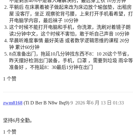
不是剩余40%不是靠入睡解决的，最后穿上衣 10分分钟
平躺后 在床裹着被子做起来改为床边放个瑜伽垫，出租房
屋 没客厅，坐正 观察驼背弓腰，上来打开手机看希望，打
开电脑学内容，最后袜子 10分钟
这个时候不能打开电脑和手机，你洗漱，洗刷对着镜子朗
读2分钟中文，这个时候不害怕，敢于听自己声音 10分钟
早晨听难度事情 最好英语 或者数学逻辑思维的课程 20分
钟 累计60分钟
8点准备出门，拖延10几分钟找东西不8：10 20这个节省，
昨天摆好检测出门装备，手机，口罩 ，需要到垃圾 雨伞等
准备好 ，不拖延8：30最后1分钟在出门
1 个赞
zwm8168
(Ti D Ber B N8w Ihq9)
9
2026 年6 月 13 日 01:33
坚持6月全勤。
1 个赞