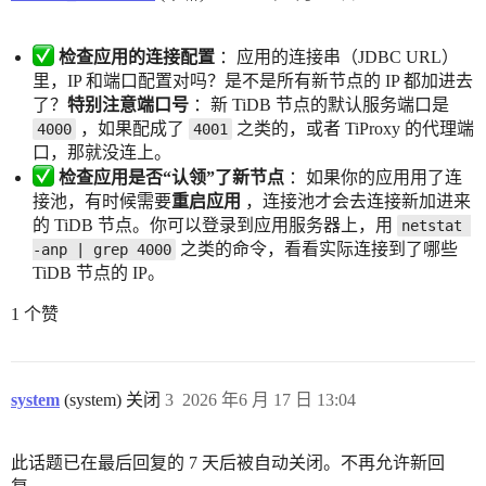
检查应用的连接配置
：应用的连接串（JDBC URL）
里，IP 和端口配置对吗？是不是所有新节点的 IP 都加进去
了？
特别注意端口号
：新 TiDB 节点的默认服务端口是
，如果配成了
之类的，或者 TiProxy 的代理端
4000
4001
口，那就没连上。
检查应用是否“认领”了新节点
：如果你的应用用了连
接池，有时候需要
重启应用
，连接池才会去连接新加进来
的 TiDB 节点。你可以登录到应用服务器上，用
netstat 
之类的命令，看看实际连接到了哪些
-anp | grep 4000
TiDB 节点的 IP。
1 个赞
system
(system) 关闭
3
2026 年6 月 17 日 13:04
此话题已在最后回复的 7 天后被自动关闭。不再允许新回