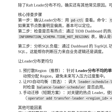
除了Raft Leader分布不均，确实还有其他常见原
核心排查步骤
第一步：确认Leader分布：用
查看。命令：
pd-ctl
t
如果某节点数量明显偏高，基本可以定位。
第二步：检查是否有热点：通过 TiDB Dashboard 
表，确认是否
INFORMATION_SCHEMA.TIDB_HOT_REGIONS
第三步：分析SQL负载：通过 Dashboard 的 Top
SQL，这能帮你判断压力来自业务逻辑还是调度。
让Leader分布更均匀
预打散Region（推荐）：针对
Leader分布不均
动预分配 Region，避免未来写入压力过度集中。
让PD自动均衡（首选）：调大
leader-schedule-
时检查
是否启用。
balance-leader-scheduler
手动迁移（短期方案）：对关键的热点 Leader，
（
operator add transfer-leader <region_id> <
其他可能因素