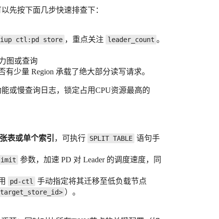
因。可以先按下面几步快速排查下：
，重点关注
。
iup ctl:pd store
leader_count
的热力图或查询
有少量 Region 承载了绝大部分读写请求。
SQL 功能或慢查询日志，锁定占用CPU资源最高的
的单张表或单个索引
，可执行
语句手
SPLIT TABLE
参数，加速 PD 对 Leader 的调度速度，同
limit
使用
手动指定将其迁移至低负载节点
pd-ctl
）。
target_store_id>