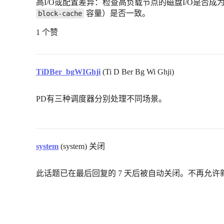
高I/O或配置差异：检查高负载节点的磁盘I/O是否成
容量）是否一致。
block-cache
1 个赞
TiDBer_bgWIGhji
(Ti D Ber Bg Wi Ghji)
PD有三种调度器分别处理不同场景。
system
(system) 关闭
此话题已在最后回复的 7 天后被自动关闭。不再允许