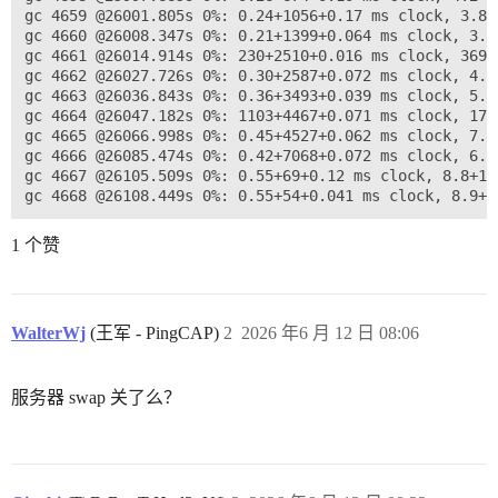
gc 4659 @26001.805s 0%: 0.24+1056+0.17 ms clock, 3.8+
gc 4660 @26008.347s 0%: 0.21+1399+0.064 ms clock, 3.3
gc 4661 @26014.914s 0%: 230+2510+0.016 ms clock, 3690
gc 4662 @26027.726s 0%: 0.30+2587+0.072 ms clock, 4.9
gc 4663 @26036.843s 0%: 0.36+3493+0.039 ms clock, 5.7
gc 4664 @26047.182s 0%: 1103+4467+0.071 ms clock, 176
gc 4665 @26066.998s 0%: 0.45+4527+0.062 ms clock, 7.3
gc 4666 @26085.474s 0%: 0.42+7068+0.072 ms clock, 6.7
gc 4667 @26105.509s 0%: 0.55+69+0.12 ms clock, 8.8+14
1 个赞
WalterWj
(王军 - PingCAP)
2
2026 年6 月 12 日 08:06
服务器 swap 关了么？