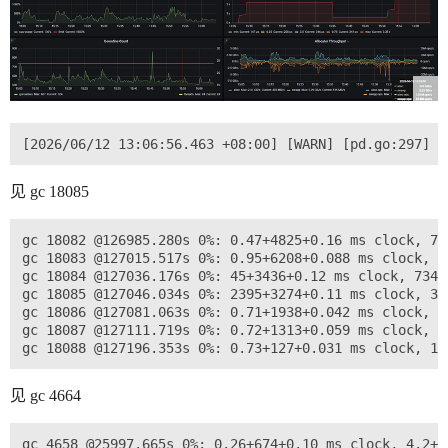
见 gc 18085
gc 18082 @126985.280s 0%: 0.47+4825+0.16 ms clock, 7.
gc 18083 @127015.517s 0%: 0.95+6208+0.088 ms clock, 1
gc 18084 @127036.176s 0%: 45+3436+0.12 ms clock, 734+
gc 18085 @127046.034s 0%: 2395+3274+0.11 ms clock, 38
gc 18086 @127081.063s 0%: 0.71+1938+0.042 ms clock, 1
gc 18087 @127111.719s 0%: 0.72+1313+0.059 ms clock, 1
见 gc 4664
gc 4658 @25997.665s 0%: 0.26+674+0.10 ms clock, 4.2+9