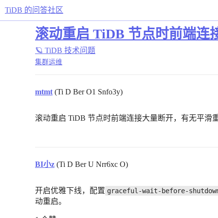
TiDB 的问答社区
滚动重启 TiDB 节点时前
🪐 TiDB 技术问题
集群运维
mtmt
(Ti D Ber O1 Snfo3y)
滚动重启 TiDB 节点时前端连接大量断开，有无平
BI小z
(Ti D Ber U Nrr6xc O)
开启优雅下线，配置
graceful-wait-before-shutdow
动重启。