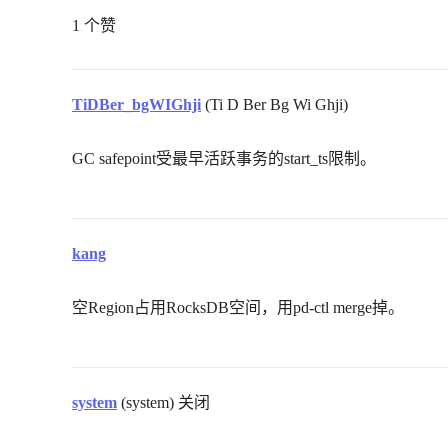
1 个赞
TiDBer_bgWIGhji
(Ti D Ber Bg Wi Ghji)
GC safepoint受最早活跃事务的start_ts限制。
kang
空Region占用RocksDB空间，用pd-ctl merge掉。
system
(system) 关闭