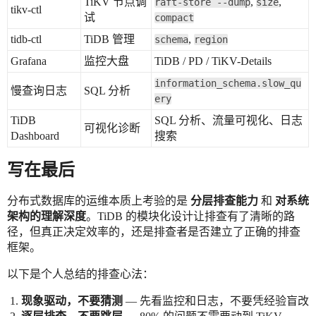
TiKV 节点调
,
,
raft-store --dump
size
tikv-ctl
试
compact
tidb-ctl
TiDB 管理
,
schema
region
Grafana
监控大盘
TiDB / PD / TiKV-Details
information_schema.slow_qu
慢查询日志
SQL 分析
ery
TiDB
SQL 分析、流量可视化、日志
可视化诊断
Dashboard
搜索
写在最后
分布式数据库的运维本质上考验的是
分层排查能力
和
对系统
架构的理解深度
。TiDB 的模块化设计让排查有了清晰的路
径，但真正决定效率的，还是排查者是否建立了正确的排查
框架。
以下是个人总结的排查心法：
现象驱动，不要猜测
— 先看监控和日志，不要凭经验盲改