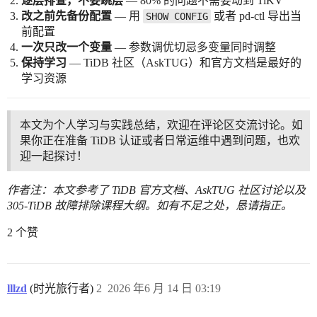
逐层排查，不要跳层
— 80% 的问题不需要动到 TiKV
改之前先备份配置
— 用
或者 pd-ctl 导出当
SHOW CONFIG
前配置
一次只改一个变量
— 参数调优切忌多变量同时调整
保持学习
— TiDB 社区（AskTUG）和官方文档是最好的
学习资源
本文为个人学习与实践总结，欢迎在评论区交流讨论。如
果你正在准备 TiDB 认证或者日常运维中遇到问题，也欢
迎一起探讨！
作者注：本文参考了 TiDB 官方文档、AskTUG 社区讨论以及
305-TiDB 故障排除课程大纲。如有不足之处，恳请指正。
2 个赞
lllzd
(时光旅行者)
2
2026 年6 月 14 日 03:19