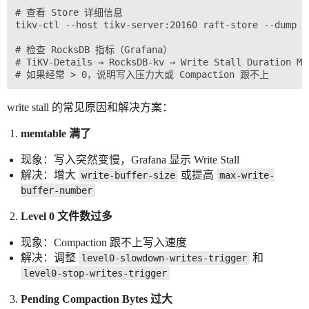
# 查看 Store 详细信息

tikv-ctl --host tikv-server:20160 raft-store --dump

# 检查 RocksDB 指标（Grafana）

# TiKV-Details → RocksDB-kv → Write Stall Duration Max
write stall 的常见原因和解决方案：
memtable 满了
现象：写入突然变慢，Grafana 显示 Write Stall
解决：增大
或提高
write-buffer-size
max-write-
buffer-number
Level 0 文件数过多
现象：Compaction 跟不上写入速度
解决：调整
和
level0-slowdown-writes-trigger
level0-stop-writes-trigger
Pending Compaction Bytes 过大