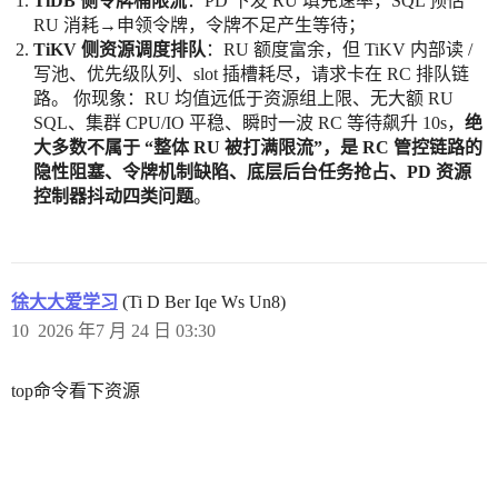
TiDB 侧令牌桶限流
：PD 下发 RU 填充速率，SQL 预估
RU 消耗→申领令牌，令牌不足产生等待；
TiKV 侧资源调度排队
：RU 额度富余，但 TiKV 内部读 /
写池、优先级队列、slot 插槽耗尽，请求卡在 RC 排队链
路。 你现象：RU 均值远低于资源组上限、无大额 RU
SQL、集群 CPU/IO 平稳、瞬时一波 RC 等待飙升 10s，
绝
大多数不属于 “整体 RU 被打满限流”，是 RC 管控链路的
隐性阻塞、令牌机制缺陷、底层后台任务抢占、PD 资源
控制器抖动四类问题
。
徐大大爱学习
(Ti D Ber Iqe Ws Un8)
10
2026 年7 月 24 日 03:30
top命令看下资源