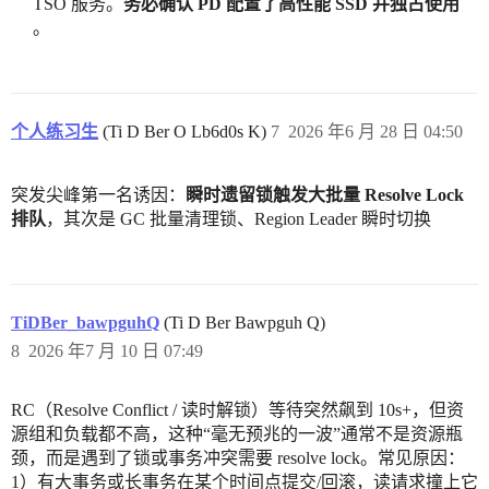
TSO 服务。
务必确认 PD 配置了高性能 SSD 并独占使用
。
个人练习生
(Ti D Ber O Lb6d0s K)
7
2026 年6 月 28 日 04:50
突发尖峰第一名诱因：
瞬时遗留锁触发大批量 Resolve Lock
排队
，其次是 GC 批量清理锁、Region Leader 瞬时切换
TiDBer_bawpguhQ
(Ti D Ber Bawpguh Q)
8
2026 年7 月 10 日 07:49
RC（Resolve Conflict / 读时解锁）等待突然飙到 10s+，但资
源组和负载都不高，这种“毫无预兆的一波”通常不是资源瓶
颈，而是遇到了锁或事务冲突需要 resolve lock。常见原因：
1）有大事务或长事务在某个时间点提交/回滚，读请求撞上它