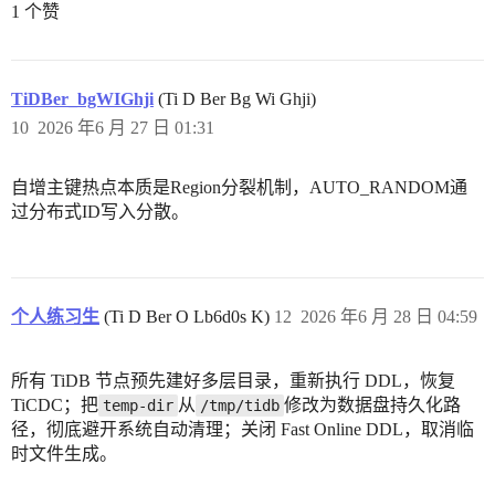
1 个赞
TiDBer_bgWIGhji
(Ti D Ber Bg Wi Ghji)
10
2026 年6 月 27 日 01:31
自增主键热点本质是Region分裂机制，AUTO_RANDOM通
过分布式ID写入分散。
个人练习生
(Ti D Ber O Lb6d0s K)
12
2026 年6 月 28 日 04:59
所有 TiDB 节点预先建好多层目录，重新执行 DDL，恢复
TiCDC；把
从
修改为数据盘持久化路
temp-dir
/tmp/tidb
径，彻底避开系统自动清理；关闭 Fast Online DDL，取消临
时文件生成。