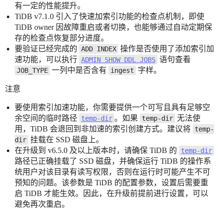
有一定的性能提升。
TiDB v7.1.0 引入了快速加索引功能的检查点机制，即使
TiDB owner 因故障重启或者切换，也能够通过自动定期保
存的检查点恢复部分进度。
要验证已经完成的
操作是否使用了添加索引加
ADD INDEX
速功能，可以执行
语句查看
ADMIN SHOW DDL JOBS
一列中是否含有
字样。
JOB_TYPE
ingest
注意
要使用索引加速功能，你需要提供一个可写且具有足够空
余空间的临时路径
。如果
无法使
temp-dir
temp-dir
用，TiDB 会退回到非加速的索引创建方式。建议将
temp-
挂载在 SSD 磁盘上。
dir
在升级到 v6.5.0 及以上版本时，请确保 TiDB 的
temp-dir
路径已正确挂载了 SSD 磁盘，并确保运行 TiDB 的操作系
统用户对该目录有读写权限，否则在运行时可能产生不可
预知的问题。该参数是 TiDB 的配置参数，设置后需要重
启 TiDB 才能生效。因此，在升级前提前进行设置，可以
避免再次重启。