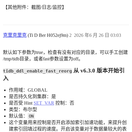
【其他附件：截图/日志/监控】
克里克里克
(Ti D Ber H052ej9m)
2
2026 年6 月 26 日 03:03
默认如下参数为true，检查有没有对应的目录，可以手工创建
/tmp/tidb目录，或者fast参数设置为off。
从 v6.3.0 版本开始引
tidb_ddl_enable_fast_reorg
入
作用域：GLOBAL
是否持久化到集群：是
是否受 Hint
SET_VAR
控制：否
类型：布尔型
默认值：
ON
这个变量用来控制是否开启添加索引加速功能，来提升创
建索引回填过程的速度。开启该变量对于数据量较大的表