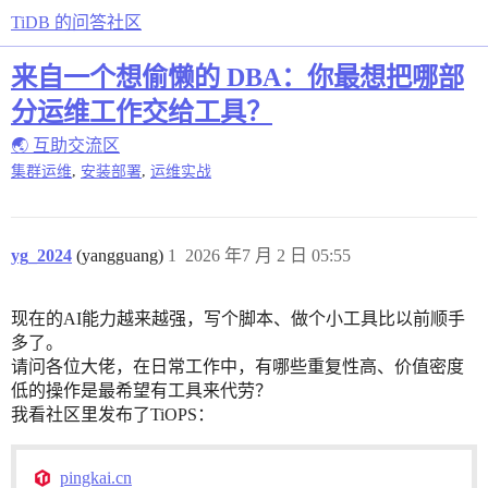
TiDB 的问答社区
来自一个想偷懒的 DBA：你最想把哪部
分运维工作交给工具？
🌏 互助交流区
,
,
集群运维
安装部署
运维实战
yg_2024
(yangguang)
1
2026 年7 月 2 日 05:55
现在的AI能力越来越强，写个脚本、做个小工具比以前顺手
多了。
请问各位大佬，在日常工作中，有哪些重复性高、价值密度
低的操作是最希望有工具来代劳？
我看社区里发布了TiOPS：
pingkai.cn