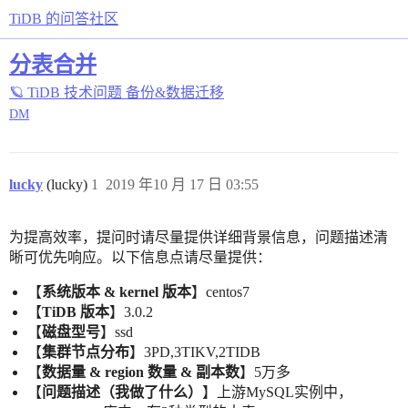
TiDB 的问答社区
分表合并
🪐 TiDB 技术问题
备份&数据迁移
DM
lucky
(lucky)
1
2019 年10 月 17 日 03:55
为提高效率，提问时请尽量提供详细背景信息，问题描述清
晰可优先响应。以下信息点请尽量提供：
【
系统版本 & kernel 版本
】centos7
【
TiDB 版本
】3.0.2
【
磁盘型号
】ssd
【
集群节点分布
】3PD,3TIKV,2TIDB
【
数据量 & region 数量 & 副本数
】5万多
【
问题描述（我做了什么）
】上游MySQL实例中，