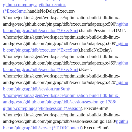
github.com/pingcap/tidb/executor.
(*ExecStmt
).handleNoDelayExecutor\
\t/home/jenkins/agent/workspace/optimization-build-tidb-linux-
amd/go/src/github.com/pingcap/tidb/executor/adapter.go:590\
ngithu
b.com/pingcap/tidb/executor.(*ExecStmt
).handlePessimisticDML\
\t/home/jenkins/agent/workspace/optimization-build-tidb-linux-
amd/go/src/github.com/pingcap/tidb/executor/adapter.go:609\
ngithu
b.com/pingcap/tidb/executor.(*ExecStmt
).handleNoDelay\
\t/home/jenkins/agent/workspace/optimization-build-tidb-linux-
amd/go/src/github.com/pingcap/tidb/executor/adapter.go:469\
ngithu
b.com/pingcap/tidb/executor.(*ExecStmt
).Exec\
\t/home/jenkins/agent/workspace/optimization-build-tidb-linux-
amd/go/src/github.com/pingcap/tidb/executor/adapter.go:420\
ngithu
b.com/pingcap/tidb/session.runStmt\
\t/home/jenkins/agent/workspace/optimization-build-tidb-linux-
amd/go/src/github.com/pingcap/tidb/session/session.go:1786\
github.com/pingcap/tidb/session.(*session
).ExecuteStmt\
\t/home/jenkins/agent/workspace/optimization-build-tidb-linux-
amd/go/src/github.com/pingcap/tidb/session/session.go:1680\
ngithu
b.com/pingcap/tidb/server.(*TiDBContext
).ExecuteStmt\