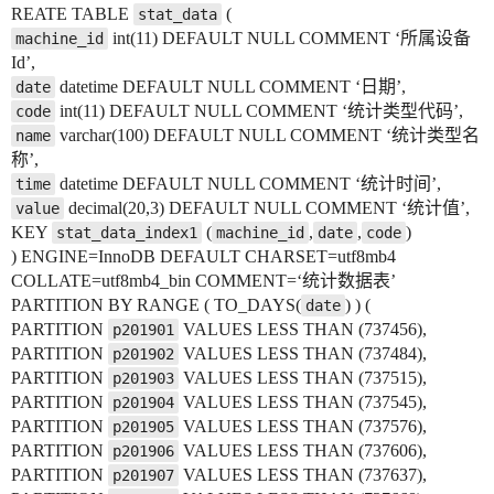
REATE TABLE
(
stat_data
int(11) DEFAULT NULL COMMENT ‘所属设备
machine_id
Id’,
datetime DEFAULT NULL COMMENT ‘日期’,
date
int(11) DEFAULT NULL COMMENT ‘统计类型代码’,
code
varchar(100) DEFAULT NULL COMMENT ‘统计类型名
name
称’,
datetime DEFAULT NULL COMMENT ‘统计时间’,
time
decimal(20,3) DEFAULT NULL COMMENT ‘统计值’,
value
KEY
(
,
,
)
stat_data_index1
machine_id
date
code
) ENGINE=InnoDB DEFAULT CHARSET=utf8mb4
COLLATE=utf8mb4_bin COMMENT=‘统计数据表’
PARTITION BY RANGE ( TO_DAYS(
) ) (
date
PARTITION
VALUES LESS THAN (737456),
p201901
PARTITION
VALUES LESS THAN (737484),
p201902
PARTITION
VALUES LESS THAN (737515),
p201903
PARTITION
VALUES LESS THAN (737545),
p201904
PARTITION
VALUES LESS THAN (737576),
p201905
PARTITION
VALUES LESS THAN (737606),
p201906
PARTITION
VALUES LESS THAN (737637),
p201907