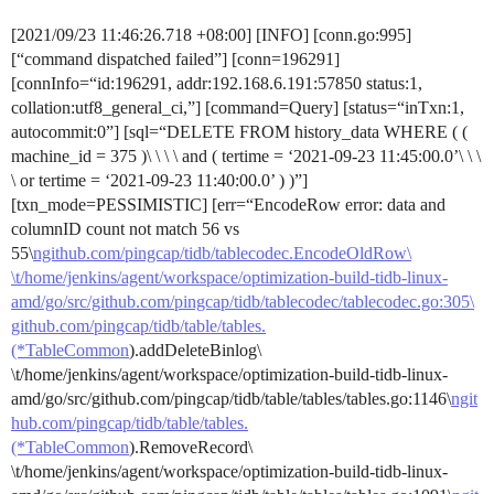
[2021/09/23 11:46:26.718 +08:00] [INFO] [conn.go:995]
[“command dispatched failed”] [conn=196291]
[connInfo=“id:196291, addr:192.168.6.191:57850 status:1,
collation:utf8_general_ci,”] [command=Query] [status=“inTxn:1,
autocommit:0”] [sql=“DELETE FROM history_data WHERE ( (
machine_id = 375 )\ \ \ \ and ( tertime = ‘2021-09-23 11:45:00.0’\ \ \
\ or tertime = ‘2021-09-23 11:40:00.0’ ) )”]
[txn_mode=PESSIMISTIC] [err=“EncodeRow error: data and
columnID count not match 56 vs
55\
ngithub.com/pingcap/tidb/tablecodec.EncodeOldRow\
\t/home/jenkins/agent/workspace/optimization-build-tidb-linux-
amd/go/src/github.com/pingcap/tidb/tablecodec/tablecodec.go:305\
github.com/pingcap/tidb/table/tables.
(*TableCommon
).addDeleteBinlog\
\t/home/jenkins/agent/workspace/optimization-build-tidb-linux-
amd/go/src/github.com/pingcap/tidb/table/tables/tables.go:1146\
ngit
hub.com/pingcap/tidb/table/tables.
(*TableCommon
).RemoveRecord\
\t/home/jenkins/agent/workspace/optimization-build-tidb-linux-