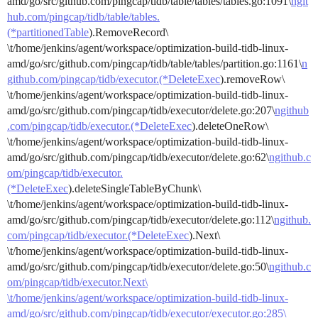
amd/go/src/github.com/pingcap/tidb/table/tables/tables.go:1091\
ngit
hub.com/pingcap/tidb/table/tables.
(*partitionedTable
).RemoveRecord\
\t/home/jenkins/agent/workspace/optimization-build-tidb-linux-
amd/go/src/github.com/pingcap/tidb/table/tables/partition.go:1161\
n
github.com/pingcap/tidb/executor.(*DeleteExec
).removeRow\
\t/home/jenkins/agent/workspace/optimization-build-tidb-linux-
amd/go/src/github.com/pingcap/tidb/executor/delete.go:207\
ngithub
.com/pingcap/tidb/executor.(*DeleteExec
).deleteOneRow\
\t/home/jenkins/agent/workspace/optimization-build-tidb-linux-
amd/go/src/github.com/pingcap/tidb/executor/delete.go:62\
ngithub.c
om/pingcap/tidb/executor.
(*DeleteExec
).deleteSingleTableByChunk\
\t/home/jenkins/agent/workspace/optimization-build-tidb-linux-
amd/go/src/github.com/pingcap/tidb/executor/delete.go:112\
ngithub.
com/pingcap/tidb/executor.(*DeleteExec
).Next\
\t/home/jenkins/agent/workspace/optimization-build-tidb-linux-
amd/go/src/github.com/pingcap/tidb/executor/delete.go:50\
ngithub.c
om/pingcap/tidb/executor.Next\
\t/home/jenkins/agent/workspace/optimization-build-tidb-linux-
amd/go/src/github.com/pingcap/tidb/executor/executor.go:285\