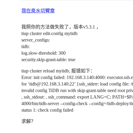
我在泉水切臂章
我照你的方法做失败了，版本v5.3.1 ，
tiup cluster edit-config mytidb
server_configs:
tidb:
log.slow-threshold: 300
security.skip-grant-table: true
tiup cluster reload mytidb, 报错如下：
Error: init config failed: 192.168.3.140:4000: executor.ss
for ‘tidb@192.168.3.140:22’ {ssh_stderr: load config file: /
invalid config TiDB run with skip-grant-table need root pri
, ssh_stdout: , ssh_command: export LANG=C; PATH=$PATH:/
4000/bin/tidb-server --config-check --config=/tidb-deploy/t
status 1: check config failed
求解？