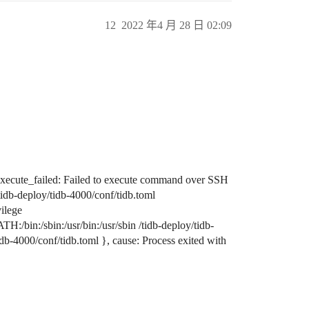
12
2022 年4 月 28 日 02:09
h.execute_failed: Failed to execute command over SSH
tidb-deploy/tidb-4000/conf/tidb.toml
vilege
bin:/sbin:/usr/bin:/usr/sbin /tidb-deploy/tidb-
idb-4000/conf/tidb.toml }, cause: Process exited with