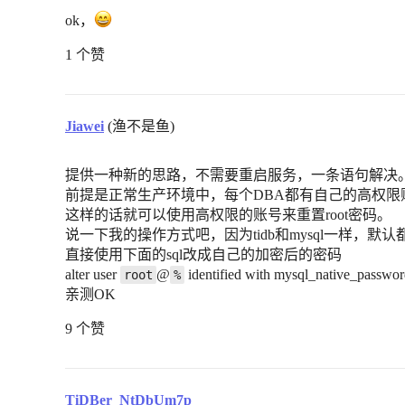
ok，
1 个赞
Jiawei
(渔不是鱼)
提供一种新的思路，不需要重启服务，一条语句解决
前提是正常生产环境中，每个DBA都有自己的高权限账
这样的话就可以使用高权限的账号来重置root密码。
说一下我的操作方式吧，因为tidb和mysql一样，默认都是mys
直接使用下面的sql改成自己的加密后的密码
alter user
@
identified with mysql_native_passw
root
%
亲测OK
9 个赞
TiDBer_NtDbUm7p