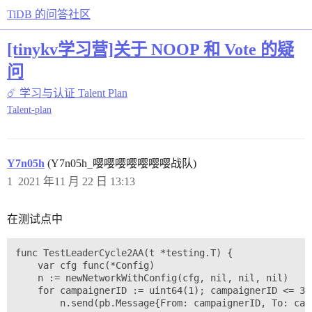
TiDB 的问答社区
[tinykv学习营]关于 NOOP 和 Vote 的疑
问
☄️ 学习与认证
Talent Plan
Talent-plan
Y7n05h
(Y7n05h_嘤嘤嘤嘤嘤嘤嘤战队)
1
2021 年11 月 22 日 13:13
在测试点中
func TestLeaderCycle2AA(t *testing.T) {

	var cfg func(*Config)

	n := newNetworkWithConfig(cfg, nil, nil, nil)

	for campaignerID := uint64(1); campaignerID <= 3; campaignerID++ {

		n.send(pb.Message{From: campaignerID, To: campaignerID, MsgType: pb.MessageType_MsgHup})
