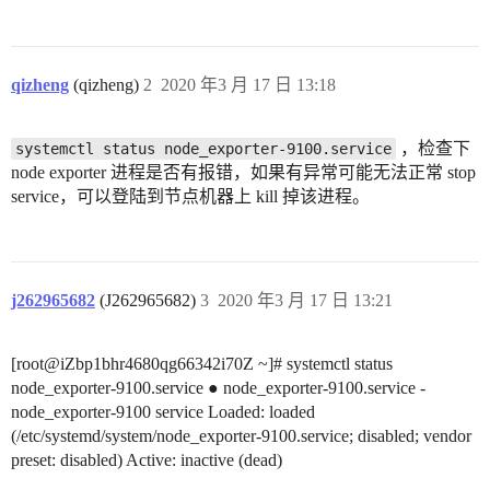
qizheng
(qizheng)
2
2020 年3 月 17 日 13:18
，检查下
systemctl status node_exporter-9100.service
node exporter 进程是否有报错，如果有异常可能无法正常 stop
service，可以登陆到节点机器上 kill 掉该进程。
j262965682
(J262965682)
3
2020 年3 月 17 日 13:21
[root@iZbp1bhr4680qg66342i70Z ~]# systemctl status
node_exporter-9100.service ● node_exporter-9100.service -
node_exporter-9100 service Loaded: loaded
(/etc/systemd/system/node_exporter-9100.service; disabled; vendor
preset: disabled) Active: inactive (dead)