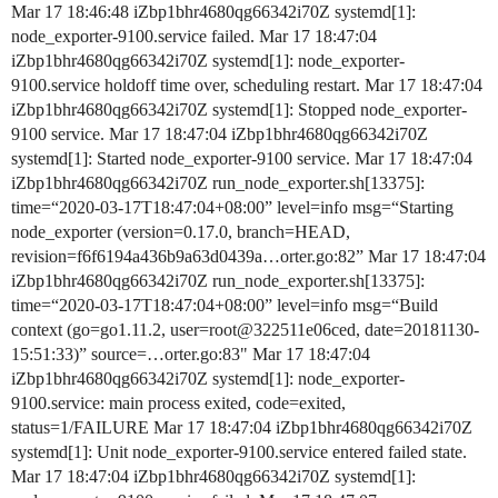
Mar 17 18:46:48 iZbp1bhr4680qg66342i70Z systemd[1]:
node_exporter-9100.service failed. Mar 17 18:47:04
iZbp1bhr4680qg66342i70Z systemd[1]: node_exporter-
9100.service holdoff time over, scheduling restart. Mar 17 18:47:04
iZbp1bhr4680qg66342i70Z systemd[1]: Stopped node_exporter-
9100 service. Mar 17 18:47:04 iZbp1bhr4680qg66342i70Z
systemd[1]: Started node_exporter-9100 service. Mar 17 18:47:04
iZbp1bhr4680qg66342i70Z run_node_exporter.sh[13375]:
time=“2020-03-17T18:47:04+08:00” level=info msg=“Starting
node_exporter (version=0.17.0, branch=HEAD,
revision=f6f6194a436b9a63d0439a…orter.go:82” Mar 17 18:47:04
iZbp1bhr4680qg66342i70Z run_node_exporter.sh[13375]:
time=“2020-03-17T18:47:04+08:00” level=info msg=“Build
context (go=go1.11.2, user=root@322511e06ced, date=20181130-
15:51:33)” source=…orter.go:83" Mar 17 18:47:04
iZbp1bhr4680qg66342i70Z systemd[1]: node_exporter-
9100.service: main process exited, code=exited,
status=1/FAILURE Mar 17 18:47:04 iZbp1bhr4680qg66342i70Z
systemd[1]: Unit node_exporter-9100.service entered failed state.
Mar 17 18:47:04 iZbp1bhr4680qg66342i70Z systemd[1]: