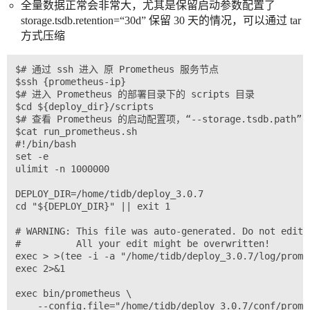
全量数据正常会非常大，尤其是保留启动参数配置了
storage.tsdb.retention=“30d” 保留 30 天的情况，可以通过 tar
方式压缩
$# 通过 ssh 进入 原 Prometheus 服务节点

$ssh {prometheus-ip}

$# 进入 Prometheus 的部署目录下的 scripts 目录

$cd ${deploy_dir}/scripts

$# 查看 Prometheus 的启动配置项，“--storage.tsdb.pat
$cat run_prometheus.sh

#!/bin/bash

set -e

ulimit -n 1000000

DEPLOY_DIR=/home/tidb/deploy_3.0.7

cd "${DEPLOY_DIR}" || exit 1

# WARNING: This file was auto-generated. Do not edit!

#          All your edit might be overwritten!

exec > >(tee -i -a "/home/tidb/deploy_3.0.7/log/promet
exec 2>&1

exec bin/prometheus \

    --config.file="/home/tidb/deploy_3.0.7/conf/promet