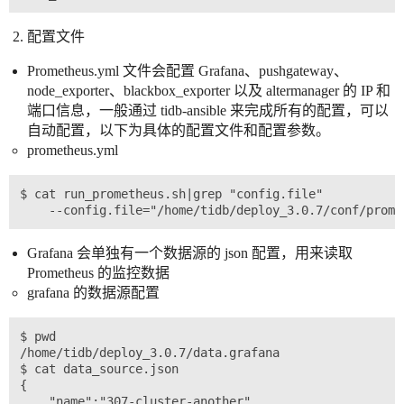
    version: 0.17.0

    url: "http://download.pingcap.org/node_exporter-0
配置文件
  - name: pushgateway

    version: 0.7.0

Prometheus.yml 文件会配置 Grafana、pushgateway、
    url: "http://download.pingcap.org/pushgateway-0.7
  - name: grafana

node_exporter、blackbox_exporter 以及 altermanager 的 IP 和
    version: 6.1.6

端口信息，一般通过 tidb-ansible 来完成所有的配置，可以
    url: "https://download.pingcap.org/grafana-6.1.6.
自动配置，以下为具体的配置文件和配置参数。
  - name: blackbox_exporter

prometheus.yml
    version: 0.12.0

    url: "http://download.pingcap.org/blackbox_export
$ cat run_prometheus.sh|grep "config.file"

Grafana 会单独有一个数据源的 json 配置，用来读取
Prometheus 的监控数据
grafana 的数据源配置
$ pwd

/home/tidb/deploy_3.0.7/data.grafana

$ cat data_source.json

{

    "name":"307-cluster-another",
