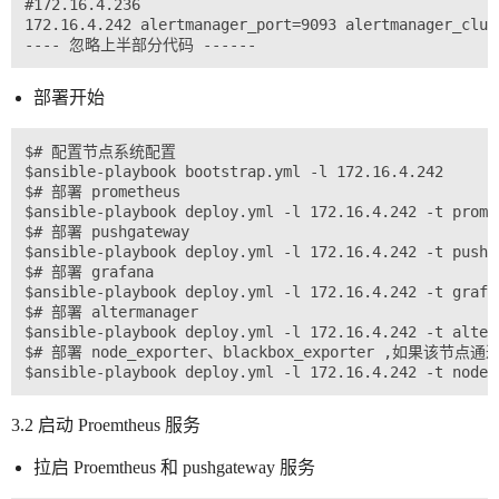
#172.16.4.236

172.16.4.242 alertmanager_port=9093 alertmanager_clust
部署开始
$# 配置节点系统配置

$ansible-playbook bootstrap.yml -l 172.16.4.242

$# 部署 prometheus

$ansible-playbook deploy.yml -l 172.16.4.242 -t promet
$# 部署 pushgateway

$ansible-playbook deploy.yml -l 172.16.4.242 -t pushga
$# 部署 grafana

$ansible-playbook deploy.yml -l 172.16.4.242 -t grafan
$# 部署 altermanager

$ansible-playbook deploy.yml -l 172.16.4.242 -t alterm
$# 部署 node_exporter、blackbox_exporter
3.2 启动 Proemtheus 服务
拉启 Proemtheus 和 pushgateway 服务