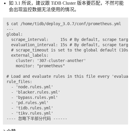
如 3.1 所说，建议跟 TiDB Cluster 版本要匹配，不然可能
会出现监控数据无法使用的情况。
$ cat /home/tidb/deploy_3.0.7/conf/prometheus.yml

---

global:

  scrape_interval:     15s # By default, scrape targe
  evaluation_interval: 15s # By default, scrape targe
  # scrape_timeout is set to the global default (10s).
  external_labels:

    cluster: '307-cluster-another'

    monitor: "prometheus"

# Load and evaluate rules in this file every 'evaluat
rule_files:

  - 'node.rules.yml'

  - 'blacker.rules.yml'

  - 'bypass.rules.yml'

  - 'pd.rules.yml'

  - 'tidb.rules.yml'

  - 'tikv.rules.yml'
