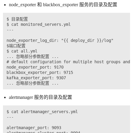
node_exporter 和 blackbox_exporter 服务的目录及配置
$ 目录配置

$ cat monitored_servers.yml

---

node_exporter_log_dir: "{{ deploy_dir }}/log"

$端口配置

$ cat all.yml

... 忽略部分参数配置 ...

# default configuration for multiple host groups and r
node_exporter_port: 9170

blackbox_exporter_port: 9715

kafka_exporter_port: 9307

alertmanager 服务的目录及配置
$ cat alertmanager_servers.yml

---

alertmanager_port: 9093
