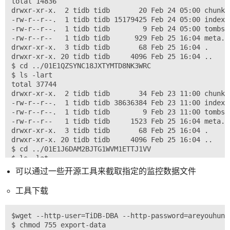
total 14836

drwxr-xr-x.  3 tidb tidb   68 Feb 25 16:04 01E1VVCJDV9
drwxr-xr-x.  2 tidb tidb       20 Feb 24 05:00 chunks

drwxr-xr-x.  3 tidb tidb   68 Feb 25 16:04 01E1VVCPT5D
-rw-r--r--.  1 tidb tidb 15179425 Feb 24 05:00 index

drwxr-xr-x   3 tidb tidb   68 Feb 25 16:04 01E1XMAN6TK
-rw-r--r--.  1 tidb tidb        9 Feb 24 05:00 tombsto
drwxr-xr-x. 20 tidb tidb 4096 Feb 25 16:04 .

-rw-r--r--   1 tidb tidb      929 Feb 25 16:04 meta.js
drwxr-xr-x.  3 tidb tidb   95 Feb 25 16:10 wal

drwxr-xr-x.  3 tidb tidb       68 Feb 25 16:04 .

$查看 prometheus2.0.0.data.metrics 大小

drwxr-xr-x. 20 tidb tidb     4096 Feb 25 16:04 ..

$du -sh prometheus2.0.0.data.metrics

$ cd ../01E1QZSYNC18JXTYMTD8NK3WRC

8.9G	prometheus2.0.0.data.metrics/

$ ls -lart

$# 压缩监控数据文件，时间较长建议放在后台执行。

total 37744

drwxr-xr-x.  2 tidb tidb       34 Feb 23 11:00 chunks

-rw-r--r--.  1 tidb tidb 38636384 Feb 23 11:00 index

-rw-r--r--.  1 tidb tidb        9 Feb 23 11:00 tombsto
-rw-r--r--   1 tidb tidb     1523 Feb 25 16:04 meta.js
drwxr-xr-x.  3 tidb tidb       68 Feb 25 16:04 .

drwxr-xr-x. 20 tidb tidb     4096 Feb 25 16:04 ..

$ cd ../01E1J6DAM2BJTG1WVM1ETTJ1VV

$ ls -lat

total 37024

可以通过一些开源工具来截取指定的监控数据文件
drwxr-xr-x. 20 tidb tidb     4096 Feb 25 16:04 ..

drwxr-xr-x.  3 tidb tidb       68 Feb 25 16:04 .

工具下载
-rw-r--r--   1 tidb tidb     1523 Feb 25 16:04 meta.js
-rw-r--r--.  1 tidb tidb        9 Feb 21 05:00 tombsto
-rw-r--r--.  1 tidb tidb 37896841 Feb 21 05:00 index

$wget --http-user=TiDB-DBA --http-password=areyouhung
drwxr-xr-x.  2 tidb tidb       34 Feb 21 05:00 chunks
