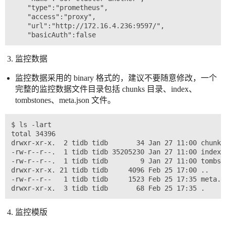
    "type":"prometheus",

    "access":"proxy",

    "url":"http://172.16.4.236:9597/",

监控数据
监控数据采用的 binary 格式的，建议不要随意修改，一个
完整的监控数据文件目录包括 chunks 目录、index、
tombstones、meta.json 文件。
$ ls -lart

total 34396

drwxr-xr-x.  2 tidb tidb       34 Jan 27 11:00 chunks

-rw-r--r--.  1 tidb tidb 35205230 Jan 27 11:00 index

-rw-r--r--.  1 tidb tidb        9 Jan 27 11:00 tombsto
drwxr-xr-x. 21 tidb tidb     4096 Feb 25 17:00 ..

-rw-r--r--   1 tidb tidb     1523 Feb 25 17:35 meta.js
监控模版