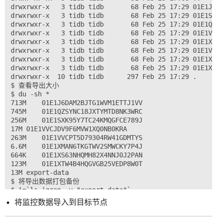
drwxrwxr-x   3 tidb tidb       68 Feb 25 17:29 01E1J6
drwxrwxr-x   3 tidb tidb       68 Feb 25 17:29 01E1SX
drwxrwxr-x   3 tidb tidb       68 Feb 25 17:29 01E1QZ
drwxrwxr-x   3 tidb tidb       68 Feb 25 17:29 01E1VV
drwxrwxr-x   3 tidb tidb       68 Feb 25 17:29 01E1XM
drwxrwxr-x   3 tidb tidb       68 Feb 25 17:29 01E1VV
drwxrwxr-x   3 tidb tidb       68 Feb 25 17:29 01E1XS
drwxrwxr-x   3 tidb tidb       68 Feb 25 17:29 01E1XT
drwxrwxr-x  10 tidb tidb      297 Feb 25 17:29 .

$ 查看导出大小

$ du -sh *

713M	01E1J6DAM2BJTG1WVM1ETTJ1VV

745M	01E1QZSYNC18JXTYMTD8NK3WRC

256M	01E1SXK95Y7TC24KMQGFCE789J

17M	01E1VVCJDV9F6MVW1XQ0NB0KRA

263M	01E1VVCPT5D79304RW41GDMTYS

6.6M	01E1XMAN6TKGTWV2SMWCKY7P4J

664K	01E1XS63NHQMH82X4NNJ0J2PAN

123M	01E1XTW4B4HQGVGB25VEDP8W0T

13M	export-data

$ 将导出数据打包备份

$ i=`ls |grep -v "export-data"`

$ echo $i

将监控数据导入到目标节点
01E1J6DAM2BJTG1WVM1ETTJ1VV 01E1QZSYNC18JXTYMTD8NK3WRC