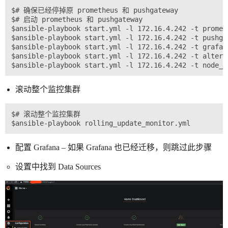
$# 确保已经停掉原 prometheus 和 pushgateway

$# 启动 prometheus 和 pushgateway

$ansible-playbook start.yml -l 172.16.4.242 -t prometh
$ansible-playbook start.yml -l 172.16.4.242 -t pushgat
$ansible-playbook start.yml -l 172.16.4.242 -t grafana
$ansible-playbook start.yml -l 172.16.4.242 -t alterma
滚动整个监控集群
$# 滚动整个监控集群

配置 Grafana – 如果 Grafana 也已经迁移，则跳过此步骤
设置中找到 Data Sources