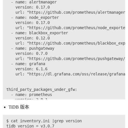
  - name: alertmanager

    version: 0.17.0

    url: "https://github.com/prometheus/alertmanager/
  - name: node_exporter

    version: 0.17.0

    url: "https://github.com/prometheus/node_exporter
  - name: blackbox_exporter

    version: 0.12.0

    url: "https://github.com/prometheus/blackbox_expo
  - name: pushgateway

    version: 0.7.0

    url: "https://github.com/prometheus/pushgateway/r
  - name: grafana

    version: 6.1.6

    url: "https://dl.grafana.com/oss/release/grafana-
third_party_packages_under_gfw:

  - name: prometheus

    version: 2.8.1

    url: "https://download.pingcap.org/prometheus-2.8
TiDB 版本
  - name: alertmanager

    version: 0.17.0

    url: "http://download.pingcap.org/alertmanager-0.
$ cat inventory.ini |grep version

  - name: node_exporter
