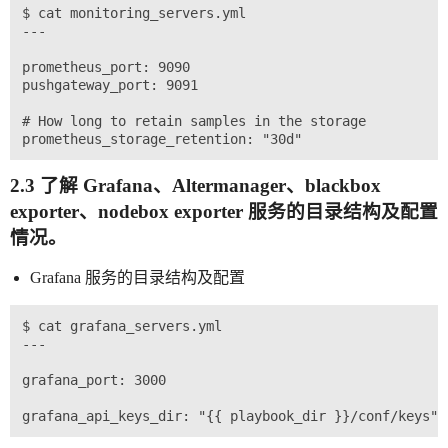
$ cat monitoring_servers.yml

---

prometheus_port: 9090

pushgateway_port: 9091

# How long to retain samples in the storage

2.3 了解 Grafana、Altermanager、blackbox
exporter、nodebox exporter 服务的目录结构及配置
情况。
Grafana 服务的目录结构及配置
$ cat grafana_servers.yml

---

grafana_port: 3000
