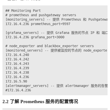
## Monitoring Part 

# prometheus and pushgateway servers

[monitoring_servers] -- 提供 Prometheus 和 Pushgat
172.16.4.236 prometheus_port=9597

[grafana_servers] -- 提供 Grafana 服务的节点 IP 和 端口

172.16.4.236 grafana_port=3000

# node_exporter and blackbox_exporter servers

[monitored_servers] -- 提供被监控的节点的 node_exporter 
172.16.4.240

172.16.4.242

172.16.4.243

172.16.4.239

172.16.4.238

172.16.4.236

172.16.5.90

[alertmanager_servers] -- 提供 alertmanager 服务的告
2.2 了解 Prometheus 服务的配置情况