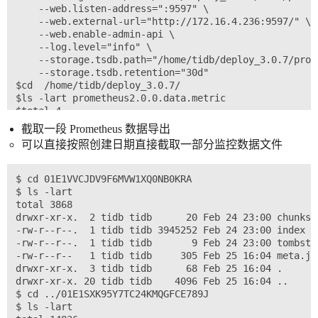
    --web.listen-address=":9597" \

    --web.external-url="http://172.16.4.236:9597/" \

    --web.enable-admin-api \

    --log.level="info" \

    --storage.tsdb.path="/home/tidb/deploy_3.0.7/prom
    --storage.tsdb.retention="30d"

$cd  /home/tidb/deploy_3.0.7/

$ls -lart prometheus2.0.0.data.metric

$total 4

drwxr-xr-x. 11 tidb tidb  150 Dec 20 12:04 ..

截取一段 Prometheus 数据导出
-rw-r--r--.  1 tidb tidb    0 Dec 20 13:57 lock

可以直接按照创建日期直接截取一部分监控数据文件
drwxr-xr-x.  3 tidb tidb   68 Feb 25 16:04 01DZJF2G2BY
drwxr-xr-x.  3 tidb tidb   68 Feb 25 16:04 01DZR8F29SV
drwxr-xr-x.  3 tidb tidb   68 Feb 25 16:04 01DZY1VT0K4
$ cd 01E1VVCJDV9F6MVW1XQ0NB0KRA

drwxr-xr-x.  3 tidb tidb   68 Feb 25 16:04 01E03V8DZRM
$ ls -lart

drwxr-xr-x.  3 tidb tidb   68 Feb 25 16:04 01E09MN09R3
total 3868

drwxr-xr-x.  3 tidb tidb   68 Feb 25 16:04 01E0FE1HVQ5
drwxr-xr-x.  2 tidb tidb      20 Feb 24 23:00 chunks

drwxr-xr-x.  3 tidb tidb   68 Feb 25 16:04 01E0N7E8VXC
-rw-r--r--.  1 tidb tidb 3945252 Feb 24 23:00 index

drwxr-xr-x.  3 tidb tidb   68 Feb 25 16:04 01E0V0TTKJ4
-rw-r--r--.  1 tidb tidb       9 Feb 24 23:00 tombston
drwxr-xr-x.  3 tidb tidb   68 Feb 25 16:04 01E10T7GWVA
-rw-r--r--   1 tidb tidb     305 Feb 25 16:04 meta.jso
drwxr-xr-x.  3 tidb tidb   68 Feb 25 16:04 01E16KM1TE5
drwxr-xr-x.  3 tidb tidb      68 Feb 25 16:04 .

drwxr-xr-x.  3 tidb tidb   68 Feb 25 16:04 01E1CD0N9DZ
drwxr-xr-x. 20 tidb tidb    4096 Feb 25 16:04 ..

drwxr-xr-x.  3 tidb tidb   68 Feb 25 16:04 01E1J6DAM2B
$ cd ../01E1SXK95Y7TC24KMQGFCE789J

drwxr-xr-x.  3 tidb tidb   68 Feb 25 16:04 01E1QZSYNC1
$ ls -lart

drwxr-xr-x.  3 tidb tidb   68 Feb 25 16:04 01E1SXK95Y7