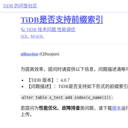
TiDB 的问答社区
TiDB是否支持前缀索引
🪐 TiDB 技术问题
性能调优
,
SQL
MySQL
qihuajun
(Qihuajun)
为提高效率，提问时请提供以下信息，问题描述清晰
【TiDB 版本】：4.0.7
【问题描述】：TiDB是否支持如下形式的前缀索
;
alter table x_test add index(x_name(1))
若提问为
性能优化、故障排查
类问题，请下载
脚本
运
上传。