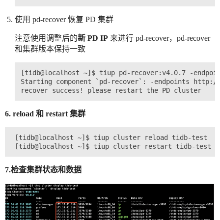
使用 pd-recover 恢复 PD 集群
注意使用调整后的
新 PD IP
来进行 pd-recover，pd-recover
和集群版本保持一致
[tidb@localhost ~]$ tiup pd-recover:v4.0.7 -endpoin
Starting component `pd-recover`: -endpoints http://
6. reload 和 restart 集群
 [tidb@localhost ~]$ tiup cluster reload tidb-test

7.检查集群状态和数据