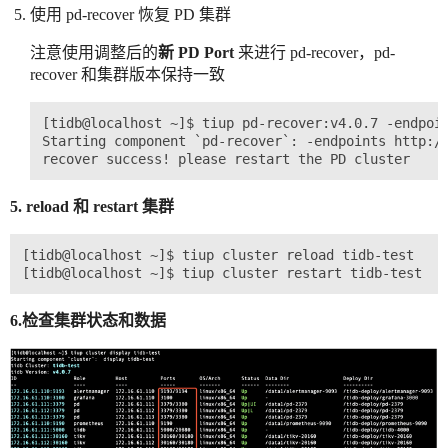
使用 pd-recover 恢复 PD 集群
注意使用调整后的
新 PD Port
来进行 pd-recover，pd-
recover 和集群版本保持一致
[tidb@localhost ~]$ tiup pd-recover:v4.0.7 -endpoin
Starting component `pd-recover`: -endpoints http://
5. reload 和 restart 集群
[tidb@localhost ~]$ tiup cluster reload tidb-test

6.检查集群状态和数据