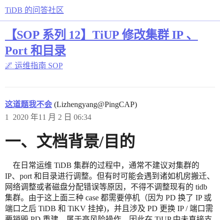
TiDB 的问答社区
【SOP 系列 12】TiUP 修改集群 IP 、
Port 和目录
🌌 运维指南
SOP
这道题我不会
(Lizhengyang@PingCAP)
1
2020 年11 月 2 日 06:34
一、文档背景/目的
在日常运维 TiDB 集群的过程中，通常不建议对集群的
IP、port 和目录进行调整。但有时可能会遇到诸如机房搬迁、
网络调整或者磁盘分配错误等原因，不得不调整现有的 tidb
集群。由于这上面三种 case 都需要停机（因为 PD 换了 IP 或
端口之后 TiDB 和 TiKV 挂掉)，并且涉及 PD 更换 IP / 端口需
要销毁 PD 重建，属于高风险操作，因此在 TiUP 中未直接支