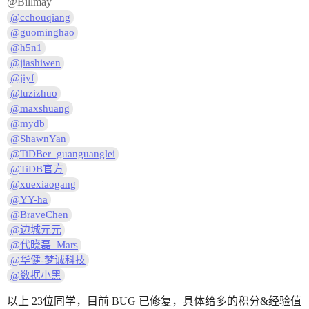
@Billmay
@cchouqiang
@guominghao
@h5n1
@jiashiwen
@jiyf
@luzizhuo
@maxshuang
@mydb
@ShawnYan
@TiDBer_guanguanglei
@TiDB官方
@xuexiaogang
@YY-ha
@BraveChen
@边城元元
@代晓磊_Mars
@华健-梦诚科技
@数据小黑
以上 23位同学，目前 BUG 已修复，具体给多的积分&经验值