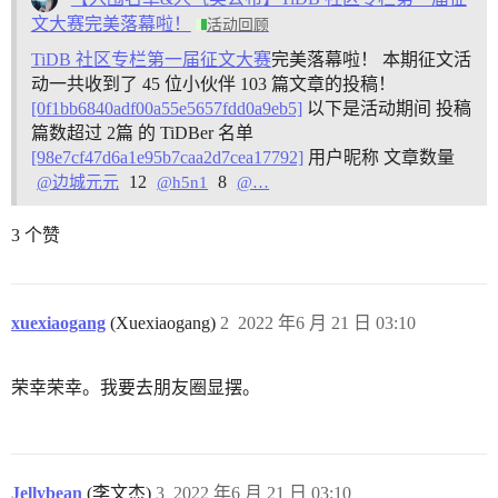
文大赛完美落幕啦！
活动回顾
TiDB 社区专栏第一届征文大赛
完美落幕啦！ 本期征文活
动一共收到了 45 位小伙伴 103 篇文章的投稿！
[0f1bb6840adf00a55e5657fdd0a9eb5]
以下是活动期间 投稿
篇数超过 2篇 的 TiDBer 名单
[98e7cf47d6a1e95b7caa2d7cea17792]
用户昵称 文章数量
12
8
@边城元元
@h5n1
@…
3 个赞
xuexiaogang
(Xuexiaogang)
2
2022 年6 月 21 日 03:10
荣幸荣幸。我要去朋友圈显摆。
Jellybean
(李文杰)
3
2022 年6 月 21 日 03:10