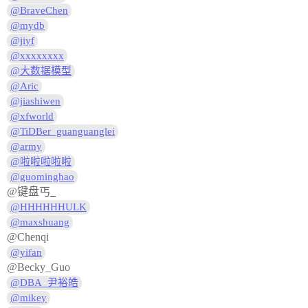
@BraveChen
@mydb
@jiyf
@xxxxxxxx
@大数据模型
@Aric
@jiashiwen
@xfworld
@TiDBer_guanguanglei
@army
@啦啦啦啦啦
@guominghao
@键盘丐
_
@HHHHHHULK
@maxshuang
@Chenqi
@yifan
@Becky_Guo
@DBA_尹裕皓
@mikey