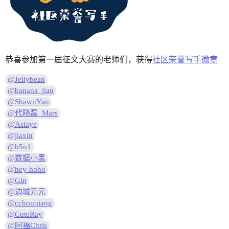
恭喜参加第一届征文大赛的老师们，获得
社区荣誉写手徽章
@Jellybean
@banana_jian
@ShawnYan
@代晓磊_Mars
@Asiaye
@jiaxin
@h5n1
@数据小黑
@hey-hoho
@Gin
@边城元元
@cchouqiang
@CuteRay
@阿福Chris